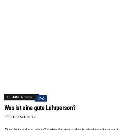
10. JANUAR 2022
0
Was ist eine gute Lehrperson?
von
FELIX SCHMUTZ
Das Interview, das Chefredakteur des Nebelspalters mit