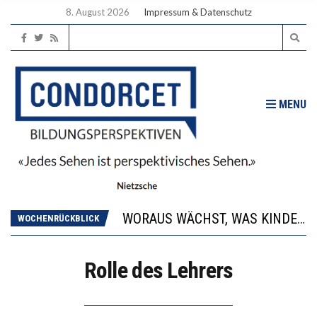
8. August 2026
Impressum & Datenschutz
MENU
2’529 UNTERSCHRIFTEN FÜR «KEINE DIGITALEN GERÄTE IN DEN ERSTEN VIER PRIMARSCHULJAHREN» EINGEREICHT
DIE GANZE HILFLOSIGKEIT DES BILDUNGSBÜRGERTUMS
WORAUS WÄCHST, WAS KINDER TRÄGT
“WIR BEOBACHTEN EINEN REGELRECHTEN STURZFLUG BEI DEN LERNLEISTUNGEN”
WOCHENRÜCKBLICK
DIE VERSTÄRKTE HARMONISIERUNG IM SCHULWESEN VERRINGERT DAS INNOVATIONSPOTENZIAL
2’529 UNTERSCHRIFTEN FÜR «KEINE DIGITALEN GERÄTE IN DEN ERSTEN VIER PRIMARSCHULJAHREN» EINGEREICHT
Rolle des Lehrers
DIE GANZE HILFLOSIGKEIT DES BILDUNGSBÜRGERTUMS