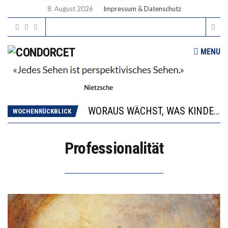
8. August 2026
Impressum & Datenschutz
MENU
2’529 UNTERSCHRIFTEN FÜR «KEINE DIGITALEN GERÄTE IN DEN ERSTEN VIER PRIMARSCHULJAHREN» EINGEREICHT
DIE GANZE HILFLOSIGKEIT DES BILDUNGSBÜRGERTUMS
WORAUS WÄCHST, WAS KINDER TRÄGT
WOCHENRÜCKBLICK
“WIR BEOBACHTEN EINEN REGELRECHTEN STURZFLUG BEI DEN LERNLEISTUNGEN”
DIE VERSTÄRKTE HARMONISIERUNG IM SCHULWESEN VERRINGERT DAS INNOVATIONSPOTENZIAL
Professionalität
2’529 UNTERSCHRIFTEN FÜR «KEINE DIGITALEN GERÄTE IN DEN ERSTEN VIER PRIMARSCHULJAHREN» EINGEREICHT
DIE GANZE HILFLOSIGKEIT DES BILDUNGSBÜRGERTUMS