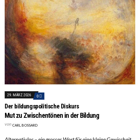
29. MÄRZ 2026
0
Der bildungspolitische Diskurs
Mut zu Zwischentönen in der Bildung
von
CARL BOSSARD
Alternativlos – ein grosses Wort für eine kleine Gewissheit.