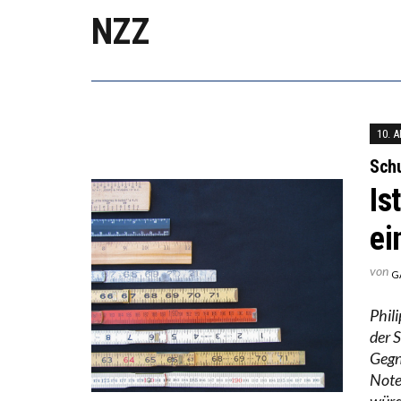
DIE V
NZZ
DIE G
10. 
Sch
Is
ei
von
G
Phil
der S
Gegn
Note
würd