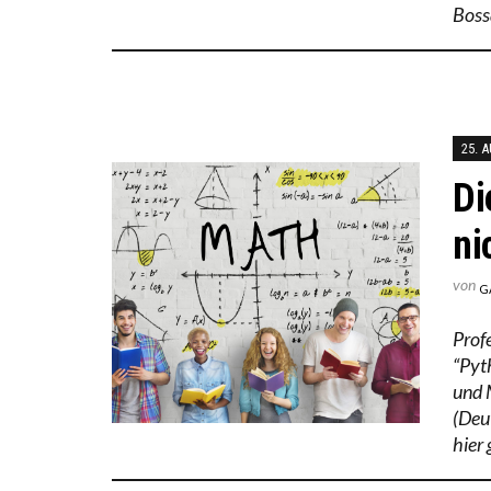
Boss
25. 
Di
ni
von
G
Prof
“Pyt
und 
(Deu
hier 