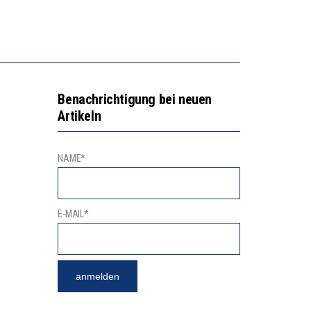
NGERT DAS INNOVATIONSPOTENZIAL
2’529 UNTERSCHRIFTEN FÜR «KEINE DIGITALEN GERÄTE IN DEN ERSTEN VIER PRIMARSCHULJAHREN» EINGEREICHT
Benachrichtigung bei neuen
Artikeln
NAME*
E-MAIL*