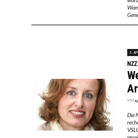
Wamp
Gene
3. AP
NZZ-
We
Ar
von
A
Die 
rech
VSLC
revo