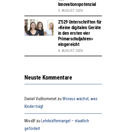
Innovationspotenzial
5. AUGUST 2026
2’529 Unterschriften für
«Keine digitalen Geräte
in den ersten vier
Primarschuljahren»
eingereicht
4. AUGUST 2026
Neuste Kommentare
Daniel Vuilliomenet
zu
Woraus wächst, was
Kinder trägt
MissB!
zu
Lehrkräftemangel – staatlich
gefördert