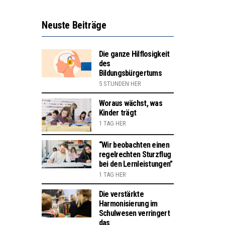
Neuste Beiträge
Die ganze Hilflosigkeit
des
Bildungsbürgertums
5 STUNDEN HER
Woraus wächst, was
Kinder trägt
1 TAG HER
“Wir beobachten einen
regelrechten Sturzflug
bei den Lernleistungen”
1 TAG HER
Die verstärkte
Harmonisierung im
Schulwesen verringert
das