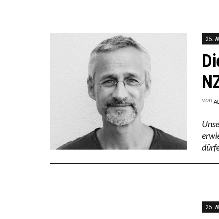
25. 
Di
NZ
von
A
Unse
erwie
dürf
25. 