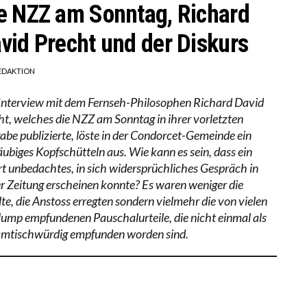
e NZZ am Sonntag, Richard
vid Precht und der Diskurs
EDAKTION
Interview mit dem Fernseh-Philosophen Richard David
ht, welches die NZZ am Sonntag in ihrer vorletzten
abe publizierte, löste in der Condorcet-Gemeinde ein
äubiges Kopfschütteln aus. Wie kann es sein, dass ein
rt unbedachtes, in sich widersprüchliches Gespräch in
er Zeitung erscheinen konnte? Es waren weniger die
lte, die Anstoss erregten sondern vielmehr die von vielen
plump empfundenen Pauschalurteile, die nicht einmal als
mtischwürdig empfunden worden sind.