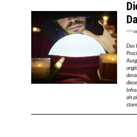
Di
Da
von
R
Das 
Prec
Ausg
ungl
dera
dies
Inha
als 
stam