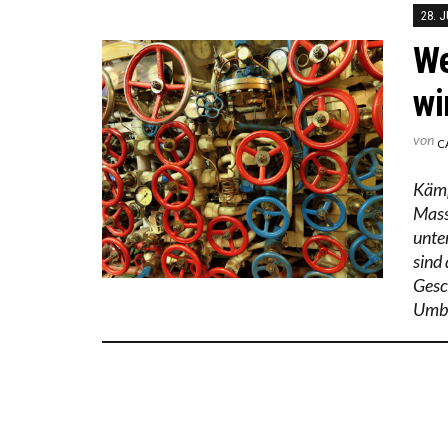
28. 
We
wi
von
C
Kämp
Mass
unte
sind
Gesc
Umba