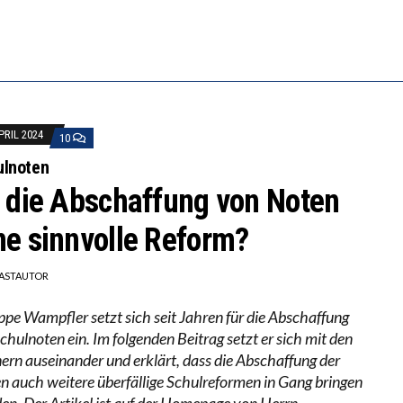
ERSTÄRKTE HARMONISIERUNG IM SCHULWESEN VERRI
ANZE HILFLOSIGKEIT DES BILDUNGSBÜRGERTUMS
APRIL 2024
10
ulnoten
t die Abschaffung von Noten
ne sinnvolle Reform?
ASTAUTOR
ippe Wampfler setzt sich seit Jahren für die Abschaffung
chulnoten ein. Im folgenden Beitrag setzt er sich mit den
ern auseinander und erklärt, dass die Abschaffung der
n auch weitere überfällige Schulreformen in Gang bringen
en. Der Artikel ist auf der Homepage von Herrn