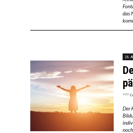
Font
das 
komm
26. 
De
pä
von
C
Der 
Bildu
indi
noch