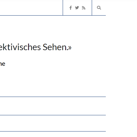
2’529 UNTERSCHRIFTEN FÜR «KEINE DIGITALEN GERÄTE IN DEN ERSTEN VIER PRIMARSCHULJAHREN» EINGEREICHT
EN LERNLEISTUNGEN”