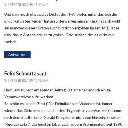
3. OKTOBER 2024 UM 15:09 UHR
Und dann noch etwas: Das Diktat der IT-Anbieter, unter das sich die
Bildungsfürsten “leider” hatten unterwerfen müssen (sic), hat sich wohl
ein mancher dieser Fürsten auch fürstlich vergolden lassen. M. E. ist es
naiv, das in Abrede stellen zu wollen. Geld stinkt nicht, es wirkt nur
toxisch.
Antworten
Felix Schmutz
sagt:
3. OKTOBER 2024 UM 15:12 UHR
Herr Lankau, sehr erhellender Beitrag: Da scheinen endlich einige
Verantwortliche aufzuwachen!
So schön es ist, das Zitat (“Die Definition von Wahnsinn ist, immer
wieder das Gleiche zu tun und andere Ergebnisse zu erwarten.”) stammt
nach dem Zitatforscher Gerald Kriegshofer nicht von Einstein. Es sei ein
“Kuckuckszitat”, das Einstein (aber auch andern Prominenten) seit 1990