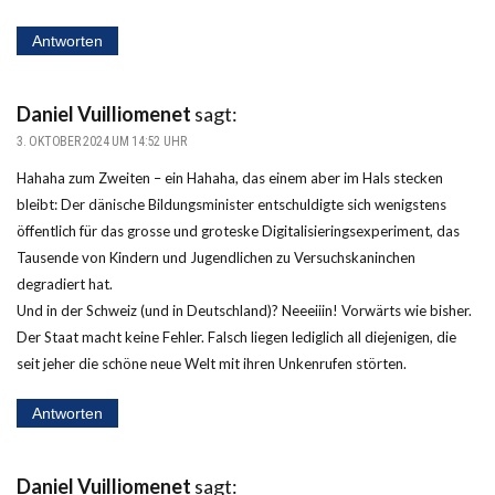
Antworten
Daniel Vuilliomenet
sagt:
3. OKTOBER 2024 UM 14:52 UHR
Hahaha zum Zweiten – ein Hahaha, das einem aber im Hals stecken
bleibt: Der dänische Bildungsminister entschuldigte sich wenigstens
öffentlich für das grosse und groteske Digitalisieringsexperiment, das
Tausende von Kindern und Jugendlichen zu Versuchskaninchen
degradiert hat.
Und in der Schweiz (und in Deutschland)? Neeeiiin! Vorwärts wie bisher.
Der Staat macht keine Fehler. Falsch liegen lediglich all diejenigen, die
seit jeher die schöne neue Welt mit ihren Unkenrufen störten.
Antworten
Daniel Vuilliomenet
sagt: