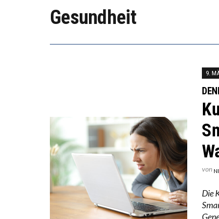
DER US
Gesundheit
DIE VE
9. M
DEN
Ku
Sm
Wa
von
N
Die K
Smar
Gene