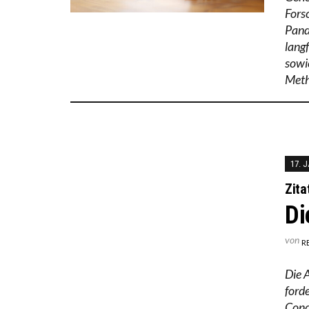
Fors
Pand
lang
sowi
Meth
17. 
Zita
Di
von
R
Die 
ford
Cond