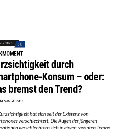
-ÖKONOM WALLACE OATES: FÖDERALISMUS IM BILDU
RSTÄRKTE HARMONISIERUNG IM SCHULWESEN VERRIN
ÄRZ 2026
0
KMOMENT
rzsichtigkeit durch
artphone-Konsum – oder:
s bremst den Trend?
IKLAUS GERBER
urzsichtigkeit hat sich seit der Existenz von
tphones verschlechtert. Die Augen der jüngeren
rationen verschlechtern sich in einem rasanten Tempo.