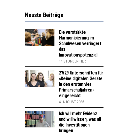
Neuste Beiträge
Die verstärkte
Harmonisierung im
Schulwesen verringert
das
Innovationspotenzial
14 STUNDEN HER
2’529 Unterschriften für
«Keine digitalen Geräte
in den ersten vier
Primarschuljahren»
eingereicht
4. AUGUST 2026
Ich will mehr Evidenz
und will wissen, was all
die Investitionen
bringen