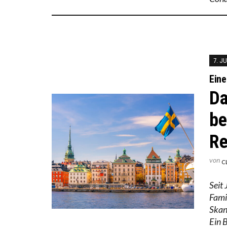
7. J
Eine
Da
be
Re
von
C
Seit
Fami
Skan
Ein B