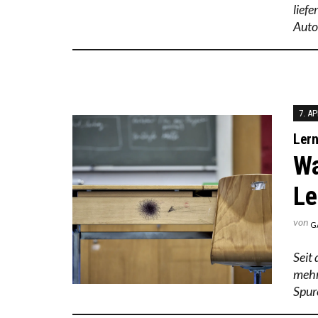
lief
Auto
7. AP
Ler
Wa
Le
von
G
Seit
mehr
Spur