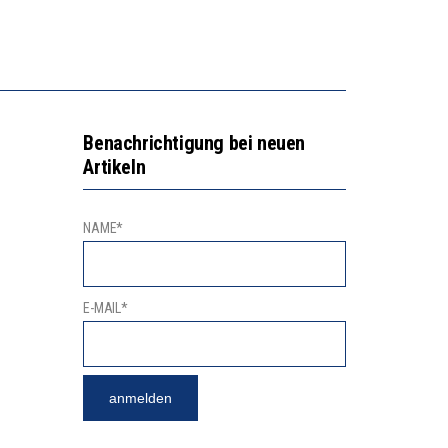
NGSBEREICH
“KOMPETENZ-UNTERSCHIEDE ENTSTEHEN IN FRÜHER KINDHEIT UND BLEIBEN ÜBER SCHULZEIT RELATIV STABIL”
GERT DAS INNOVATIONSPOTENZIAL
Benachrichtigung bei neuen
Artikeln
NAME*
E-MAIL*