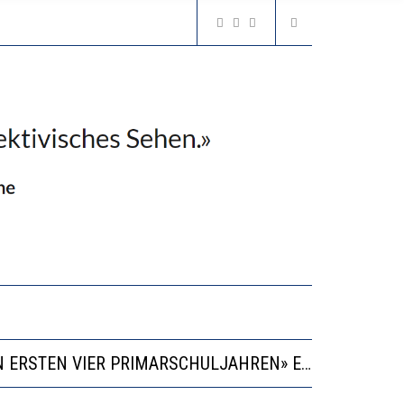
“KOMPETENZ-UNTERSCHIEDE ENTSTEHEN IN FRÜHER KINDHEIT UND BLEIBEN ÜBER SCHULZEIT RELATIV STABIL”
GERT DAS INNOVATIONSPOTENZIAL
2’529 UNTERSCHRIFTEN FÜR «KEINE DIGITALEN GERÄTE IN DEN ERSTEN VIER PRIMARSCHULJAHREN» EINGEREICHT
VESTITIONEN BRINGEN