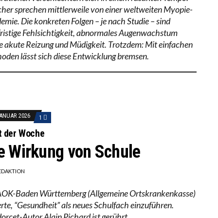
cher sprechen mittlerweile von einer weltweiten Myopie-
emie. Die konkreten Folgen – je nach Studie – sind
fristige Fehlsichtigkeit, abnormales Augenwachstum
e akute Reizung und Müdigkeit. Trotzdem: Mit einfachen
oden lässt sich diese Entwicklung bremsen.
JANUAR 2026
1
t der Woche
e Wirkung von Schule
EDAKTION
AOK-Baden Württemberg (Allgemeine Ortskrankenkasse)
erte, “Gesundheit” als neues Schulfach einzuführen.
orcet-Autor Alain Pichard ist gerührt.