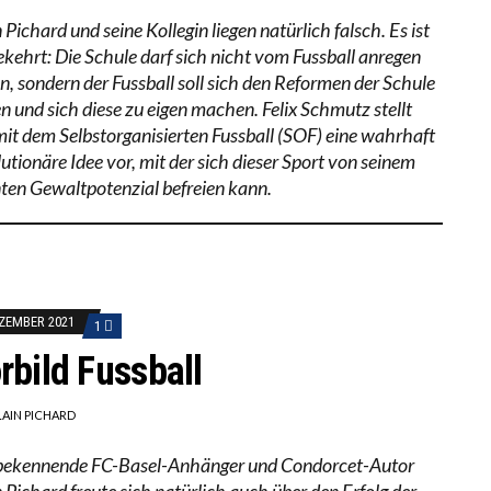
 Pichard und seine Kollegin liegen natürlich falsch. Es ist
kehrt: Die Schule darf sich nicht vom Fussball anregen
en, sondern der Fussball soll sich den Reformen der Schule
en und sich diese zu eigen machen. Felix Schmutz stellt
mit dem Selbstorganisierten Fussball (SOF) eine wahrhaft
utionäre Idee vor, mit der sich dieser Sport von seinem
nten Gewaltpotenzial befreien kann.
EZEMBER 2021
1
rbild Fussball
LAIN PICHARD
bekennende FC-Basel-Anhänger und Condorcet-Autor
 Pichard freute sich natürlich auch über den Erfolg der