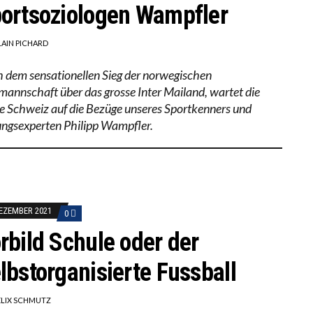
ortsoziologen Wampfler
LAIN PICHARD
 dem sensationellen Sieg der norwegischen
mannschaft über das grosse Inter Mailand, wartet die
e Schweiz auf die Bezüge unseres Sportkenners und
ungsexperten Philipp Wampfler.
DEZEMBER 2021
0
rbild Schule oder der
lbstorganisierte Fussball
ELIX SCHMUTZ