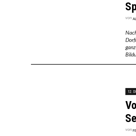
Sp
von
A
Nach
Dorf
ganz
Bild
12. 
Vo
Se
von
F