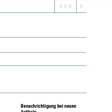
GERT DAS INNOVATIONSPOTENZIAL
“VIEL ZU VIELE SCHÜLER, DIE GEMESSEN AN IHREN FÄHIGKEITEN GAR NICHT ANS GYMNASIUM GEHÖREN”
N LERNLEISTUNGEN”
GERT DAS INNOVATIONSPOTENZIAL
“VIEL ZU VIELE SCHÜLER, DIE GEMESSEN AN IHREN FÄHIGKEITEN GAR NICHT ANS GYMNASIUM GEHÖREN”
Benachrichtigung bei neuen
Artikeln