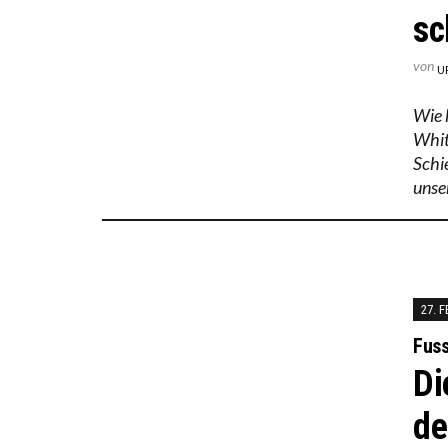
sc
von
U
Wie 
Whit
Schi
unse
27. 
Fuss
Di
de