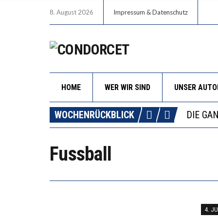
8. August 2026
Impressum & Datenschutz
HOME
WER WIR SIND
UNSER AUT
DIE VE
WOCHENRÜCKBLICK
DIE GA
WORAUS
“WIR B
Fussball
DIE VE
4. JU