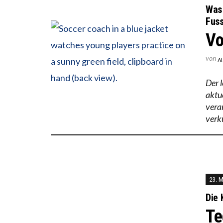
Was 
Fuss
Vo
von
A
Der 
aktu
vera
verk
23. 
Die 
Te