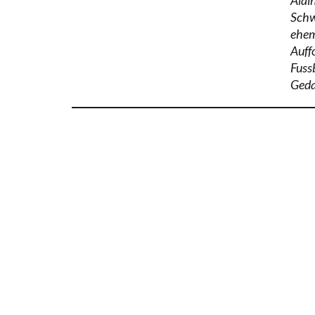
Schw
ehem
Auff
Fuss
Geda