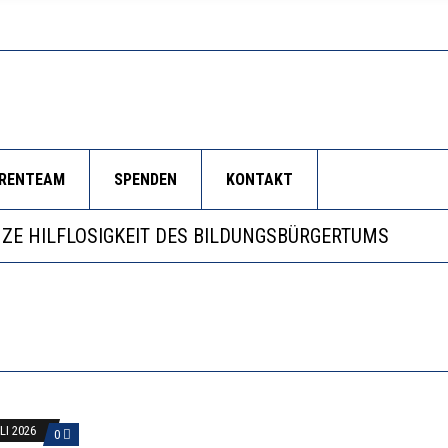
ORENTEAM
SPENDEN
KONTAKT
RSTÄRKTE HARMONISIERUNG IM SCHULWESEN VERRIN
NZE HILFLOSIGKEIT DES BILDUNGSBÜRGERTUMS
 WÄCHST, WAS KINDER TRÄGT
EOBACHTEN EINEN REGELRECHTEN STURZFLUG BEI DE
RSTÄRKTE HARMONISIERUNG IM SCHULWESEN VERRIN
LI 2026
0