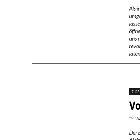
Alain
umge
lass
öffn
uns 
revol
late
7. D
Vo
von
A
Der 
Alain