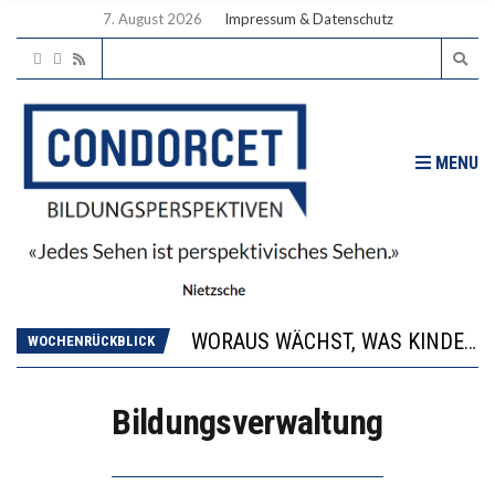
7. August 2026
Impressum & Datenschutz
MENU
2’529 UNTERSCHRIFTEN FÜR «KEINE DIGITALEN GERÄTE IN DEN ERSTEN VIER PRIMARSCHULJAHREN» EINGEREICHT
DIE GANZE HILFLOSIGKEIT DES BILDUNGSBÜRGERTUMS
WORAUS WÄCHST, WAS KINDER TRÄGT
WOCHENRÜCKBLICK
“WIR BEOBACHTEN EINEN REGELRECHTEN STURZFLUG BEI DEN LERNLEISTUNGEN”
DIE VERSTÄRKTE HARMONISIERUNG IM SCHULWESEN VERRINGERT DAS INNOVATIONSPOTENZIAL
Bildungsverwaltung
2’529 UNTERSCHRIFTEN FÜR «KEINE DIGITALEN GERÄTE IN DEN ERSTEN VIER PRIMARSCHULJAHREN» EINGEREICHT
DIE GANZE HILFLOSIGKEIT DES BILDUNGSBÜRGERTUMS