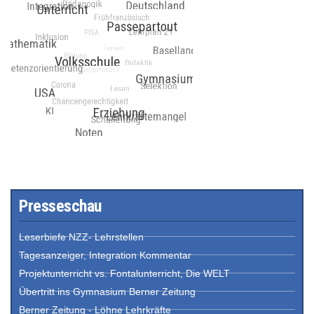
Presseschau
Leserbiefe NZZ- Lehrstellen
Tagesanzeiger, Integration Kommentar
Projektunterricht vs. Fontalunterricht, Die WELT
Übertritt ins Gymnasium Berner Zeitung
Berner Zeitung - Löhne Lehrkräfte