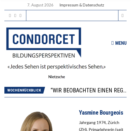
7. August 2026
Impressum & Datenschutz
MENU
ICH WILL MEHR EVIDENZ UND WILL WISSEN, WAS ALL DIE INVESTITIONEN BRINGEN
WORAUS WÄCHST, WAS KINDER TRÄGT
“WIR BEOBACHTEN EINEN REGELRECHTEN STURZFLUG BEI DEN LERNLEISTUNGEN”
WOCHENRÜCKBLICK
DIE VERSTÄRKTE HARMONISIERUNG IM SCHULWESEN VERRINGERT DAS INNOVATIONSPOTENZIAL
2’529 UNTERSCHRIFTEN FÜR «KEINE DIGITALEN GERÄTE IN DEN ERSTEN VIER PRIMARSCHULJAHREN» EINGEREICHT
Yasmine Bourgeois
ICH WILL MEHR EVIDENZ UND WILL WISSEN, WAS ALL DIE INVESTITIONEN BRINGEN
WORAUS WÄCHST, WAS KINDER TRÄGT
Jahrgang 1974, Zürich
(ZH), Primarlehrerin (seit