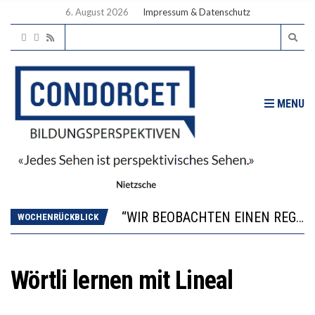
6. August 2026
Impressum & Datenschutz
MENU
ICH WILL MEHR EVIDENZ UND WILL WISSEN, WAS ALL DIE INVESTITIONEN BRINGEN
WORAUS WÄCHST, WAS KINDER TRÄGT
“WIR BEOBACHTEN EINEN REGELRECHTEN STURZFLUG BEI DEN LERNLEISTUNGEN”
WOCHENRÜCKBLICK
DIE VERSTÄRKTE HARMONISIERUNG IM SCHULWESEN VERRINGERT DAS INNOVATIONSPOTENZIAL
2’529 UNTERSCHRIFTEN FÜR «KEINE DIGITALEN GERÄTE IN DEN ERSTEN VIER PRIMARSCHULJAHREN» EINGEREICHT
ICH WILL MEHR EVIDENZ UND WILL WISSEN, WAS ALL DIE INVESTITIONEN BRINGEN
Wörtli lernen mit Lineal
WORAUS WÄCHST, WAS KINDER TRÄGT