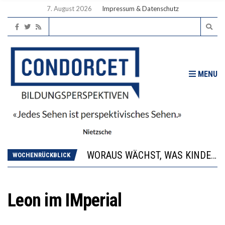
7. August 2026
Impressum & Datenschutz
MENU
2’529 UNTERSCHRIFTEN FÜR «KEINE DIGITALEN GERÄTE IN DEN ERSTEN VIER PRIMARSCHULJAHREN» EINGEREICHT
DIE GANZE HILFLOSIGKEIT DES BILDUNGSBÜRGERTUMS
WORAUS WÄCHST, WAS KINDER TRÄGT
WOCHENRÜCKBLICK
“WIR BEOBACHTEN EINEN REGELRECHTEN STURZFLUG BEI DEN LERNLEISTUNGEN”
DIE VERSTÄRKTE HARMONISIERUNG IM SCHULWESEN VERRINGERT DAS INNOVATIONSPOTENZIAL
2’529 UNTERSCHRIFTEN FÜR «KEINE DIGITALEN GERÄTE IN DEN ERSTEN VIER PRIMARSCHULJAHREN» EINGEREICHT
Leon im IMperial
DIE GANZE HILFLOSIGKEIT DES BILDUNGSBÜRGERTUMS