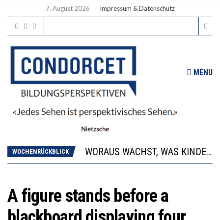
7. August 2026
Impressum & Datenschutz
MENU
2’529 UNTERSCHRIFTEN FÜR «KEINE DIGITALEN GERÄTE IN DEN ERSTEN VIER PRIMARSCHULJAHREN» EINGEREICHT
DIE GANZE HILFLOSIGKEIT DES BILDUNGSBÜRGERTUMS
WORAUS WÄCHST, WAS KINDER TRÄGT
WOCHENRÜCKBLICK
“WIR BEOBACHTEN EINEN REGELRECHTEN STURZFLUG BEI DEN LERNLEISTUNGEN”
DIE VERSTÄRKTE HARMONISIERUNG IM SCHULWESEN VERRINGERT DAS INNOVATIONSPOTENZIAL
2’529 UNTERSCHRIFTEN FÜR «KEINE DIGITALEN GERÄTE IN DEN ERSTEN VIER PRIMARSCHULJAHREN» EINGEREICHT
A figure stands before a
DIE GANZE HILFLOSIGKEIT DES BILDUNGSBÜRGERTUMS
blackboard displaying four