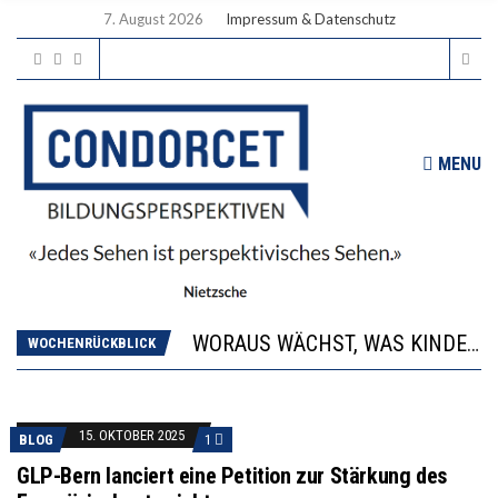
7. August 2026
Impressum & Datenschutz
MENU
2’529 UNTERSCHRIFTEN FÜR «KEINE DIGITALEN GERÄTE IN DEN ERSTEN VIER PRIMARSCHULJAHREN» EINGEREICHT
DIE GANZE HILFLOSIGKEIT DES BILDUNGSBÜRGERTUMS
WORAUS WÄCHST, WAS KINDER TRÄGT
WOCHENRÜCKBLICK
“WIR BEOBACHTEN EINEN REGELRECHTEN STURZFLUG BEI DEN LERNLEISTUNGEN”
DIE VERSTÄRKTE HARMONISIERUNG IM SCHULWESEN VERRINGERT DAS INNOVATIONSPOTENZIAL
2’529 UNTERSCHRIFTEN FÜR «KEINE DIGITALEN GERÄTE IN DEN ERSTEN VIER PRIMARSCHULJAHREN» EINGEREICHT
15. OKTOBER 2025
BLOG
1
DIE GANZE HILFLOSIGKEIT DES BILDUNGSBÜRGERTUMS
GLP-Bern lanciert eine Petition zur Stärkung des