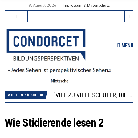
9. August 2026
Impressum & Datenschutz
MENU
“WIR BEOBACHTEN EINEN REGELRECHTEN STURZFLUG BEI DEN LERNLEISTUNGEN”
ANNA-KATHARINA ZENGER UND IHRE VERFASSUNGSKENNTNISSE
“VIEL ZU VIELE SCHÜLER, DIE GEMESSEN AN IHREN FÄHIGKEITEN GAR NICHT ANS GYMNASIUM GEHÖREN”
WOCHENRÜCKBLICK
DIE GANZE HILFLOSIGKEIT DES BILDUNGSBÜRGERTUMS
WORAUS WÄCHST, WAS KINDER TRÄGT
“WIR BEOBACHTEN EINEN REGELRECHTEN STURZFLUG BEI DEN LERNLEISTUNGEN”
Wie Stidierende lesen 2
ANNA-KATHARINA ZENGER UND IHRE VERFASSUNGSKENNTNISSE