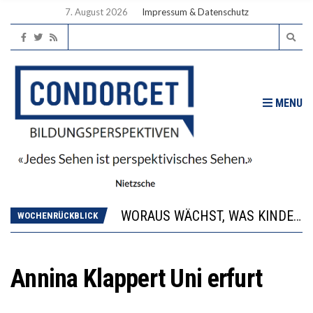
7. August 2026
Impressum & Datenschutz
MENU
2’529 UNTERSCHRIFTEN FÜR «KEINE DIGITALEN GERÄTE IN DEN ERSTEN VIER PRIMARSCHULJAHREN» EINGEREICHT
DIE GANZE HILFLOSIGKEIT DES BILDUNGSBÜRGERTUMS
WORAUS WÄCHST, WAS KINDER TRÄGT
WOCHENRÜCKBLICK
“WIR BEOBACHTEN EINEN REGELRECHTEN STURZFLUG BEI DEN LERNLEISTUNGEN”
DIE VERSTÄRKTE HARMONISIERUNG IM SCHULWESEN VERRINGERT DAS INNOVATIONSPOTENZIAL
2’529 UNTERSCHRIFTEN FÜR «KEINE DIGITALEN GERÄTE IN DEN ERSTEN VIER PRIMARSCHULJAHREN» EINGEREICHT
Annina Klappert Uni erfurt
DIE GANZE HILFLOSIGKEIT DES BILDUNGSBÜRGERTUMS