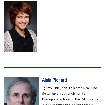
Alain Pichard
Jg 1955, Biel, seit 42 Jahren Real- und
Sekundarlehrer, vorwiegend an
Brennpunktschulen in Biel, Mitinitatior
des Memorandums «550gegen550»,