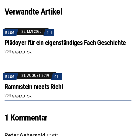
Verwandte Artikel
29. MAI 2020
BLOG
1
Plädoyer für ein eigenständiges Fach Geschichte
von
GASTAUTOR
21. AUGUST 2019
BLOG
0
Rammstein meets Richi
von
GASTAUTOR
1 Kommentar
Peter Aebersold
sagt: