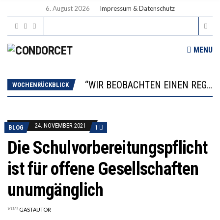
6. August 2026
Impressum & Datenschutz
ICH WILL MEHR EVIDENZ UND WILL WISSEN, WAS ALL DIE INVESTITIONEN BRINGEN
MENU
WORAUS WÄCHST, WAS KINDER TRÄGT
“WIR BEOBACHTEN EINEN REGELRECHTEN STURZFLUG BEI DEN LERNLEISTUNGEN”
DIE VERSTÄRKTE HARMONISIERUNG IM SCHULWESEN VERRINGERT DAS INNOVATIONSPOTENZIAL
WOCHENRÜCKBLICK
2’529 UNTERSCHRIFTEN FÜR «KEINE DIGITALEN GERÄTE IN DEN ERSTEN VIER PRIMARSCHULJAHREN» EINGEREICHT
ICH WILL MEHR EVIDENZ UND WILL WISSEN, WAS ALL DIE INVESTITIONEN BRINGEN
WORAUS WÄCHST, WAS KINDER TRÄGT
24. NOVEMBER 2021
BLOG
1
Die Schulvorbereitungspflicht
ist für offene Gesellschaften
unumgänglich
von
GASTAUTOR