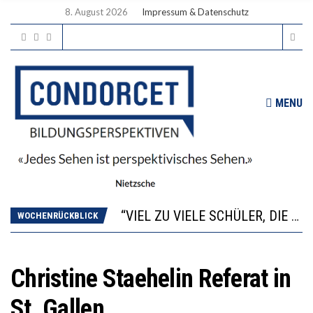
8. August 2026
Impressum & Datenschutz
MENU
“WIR BEOBACHTEN EINEN REGELRECHTEN STURZFLUG BEI DEN LERNLEISTUNGEN”
ANNA-KATHARINA ZENGER UND IHRE VERFASSUNGSKENNTNISSE
“VIEL ZU VIELE SCHÜLER, DIE GEMESSEN AN IHREN FÄHIGKEITEN GAR NICHT ANS GYMNASIUM GEHÖREN”
WOCHENRÜCKBLICK
DIE GANZE HILFLOSIGKEIT DES BILDUNGSBÜRGERTUMS
WORAUS WÄCHST, WAS KINDER TRÄGT
“WIR BEOBACHTEN EINEN REGELRECHTEN STURZFLUG BEI DEN LERNLEISTUNGEN”
Christine Staehelin Referat in
ANNA-KATHARINA ZENGER UND IHRE VERFASSUNGSKENNTNISSE
St. Gallen