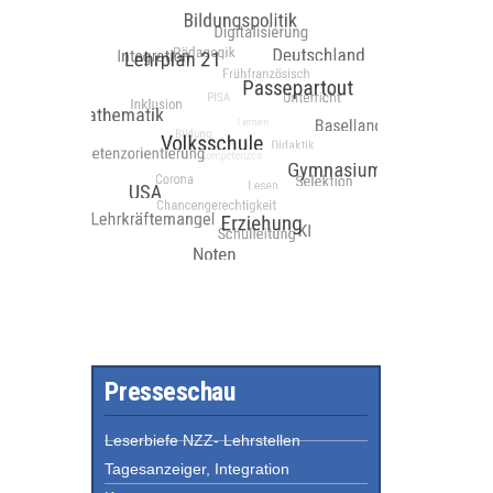
Presseschau
Leserbiefe NZZ- Lehrstellen
Tagesanzeiger, Integration