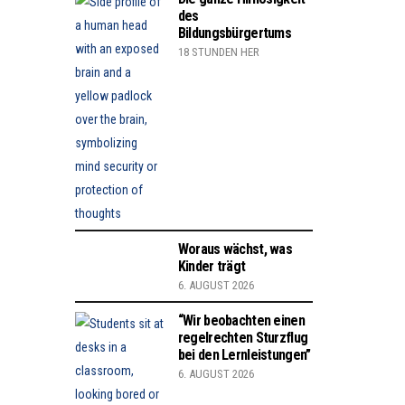
des
Bildungsbürgertums
18 STUNDEN HER
Woraus wächst, was
Kinder trägt
6. AUGUST 2026
“Wir beobachten einen
regelrechten Sturzflug
bei den Lernleistungen”
6. AUGUST 2026