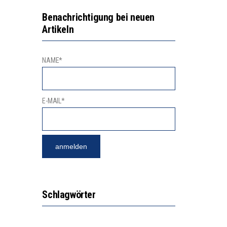
EN LERNLEISTUNGEN”
NGERT DAS INNOVATIONSPOTENZIAL
Benachrichtigung bei neuen
Artikeln
“VIEL ZU VIELE SCHÜLER, DIE GEMESSEN AN IHREN FÄHIGKEITEN GAR NICHT ANS GYMNASIUM GEHÖREN”
NAME*
E-MAIL*
Schlagwörter