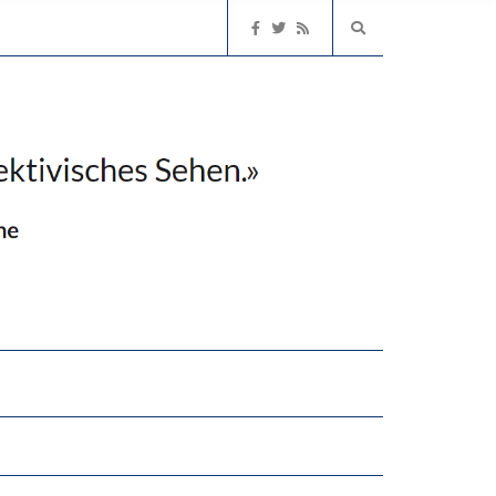
NGERT DAS INNOVATIONSPOTENZIAL
“VIEL ZU VIELE SCHÜLER, DIE GEMESSEN AN IHREN FÄHIGKEITEN GAR NICHT ANS GYMNASIUM GEHÖREN”