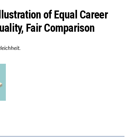
BEOBACHTEN EINEN REGELRECHTEN STURZFLUG BEI D
ERSTÄRKTE HARMONISIERUNG IM SCHULWESEN VERRI
llustration of Equal Career
uality, Fair Comparison
leichheit.