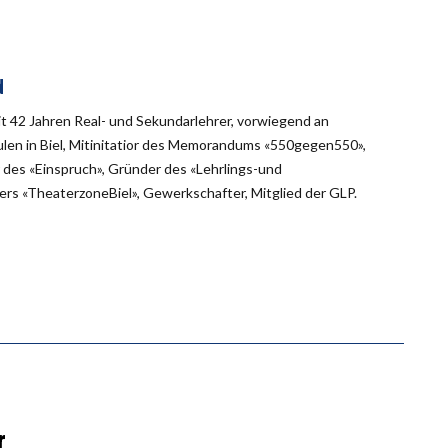
d
eit 42 Jahren Real- und Sekundarlehrer, vorwiegend an
en in Biel, Mitinitatior des Memorandums «550gegen550»,
des «Einspruch», Gründer des «Lehrlings-und
rs «TheaterzoneBiel», Gewerkschafter, Mitglied der GLP.
r