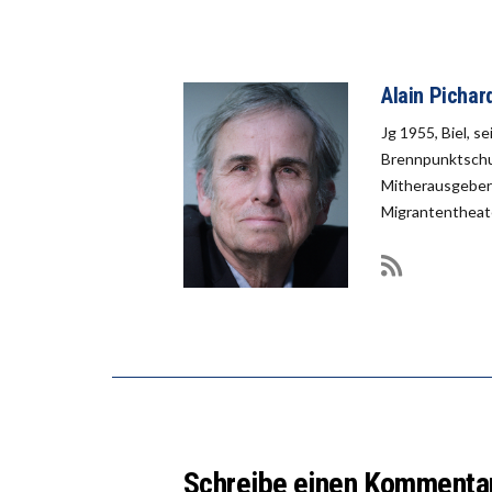
Alain Pichar
Jg 1955, Biel, s
Brennpunktschul
Mitherausgeber 
Migrantentheate
Schreibe einen Kommenta