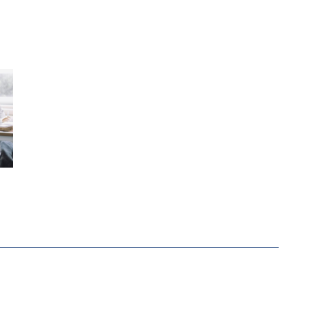
ERSTÄRKTE HARMONISIERUNG IM SCHULWESEN VERRI
ANZE HILFLOSIGKEIT DES BILDUNGSBÜRGERTUMS