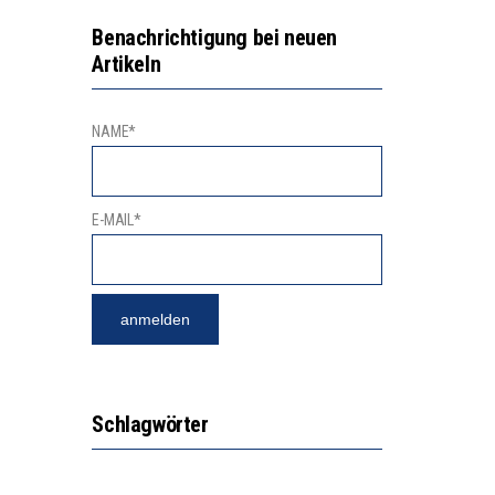
NGERT DAS INNOVATIONSPOTENZIAL
2’529 UNTERSCHRIFTEN FÜR «KEINE DIGITALEN GERÄTE IN DEN ERSTEN VIER PRIMARSCHULJAHREN» EINGEREICHT
Benachrichtigung bei neuen
Artikeln
NAME*
E-MAIL*
Schlagwörter