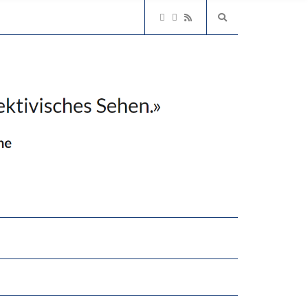
2’529 UNTERSCHRIFTEN FÜR «KEINE DIGITALEN GERÄTE IN DEN ERSTEN VIER PRIMARSCHULJAHREN» EINGEREICHT
EN LERNLEISTUNGEN”