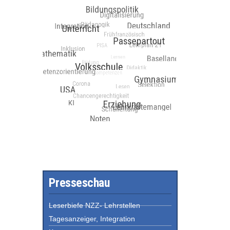
Presseschau
Leserbiefe NZZ- Lehrstellen
Tagesanzeiger, Integration