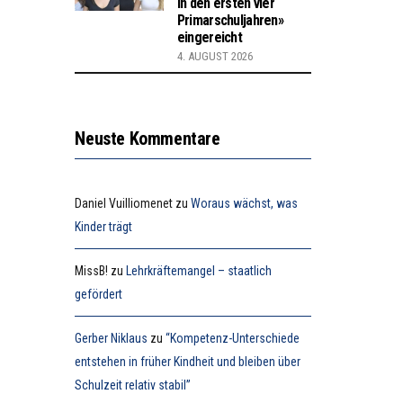
in den ersten vier
Primarschuljahren»
eingereicht
4. AUGUST 2026
Neuste Kommentare
Daniel Vuilliomenet
zu
Woraus wächst, was
Kinder trägt
MissB!
zu
Lehrkräftemangel – staatlich
gefördert
Gerber Niklaus
zu
“Kompetenz-Unterschiede
entstehen in früher Kindheit und bleiben über
Schulzeit relativ stabil”