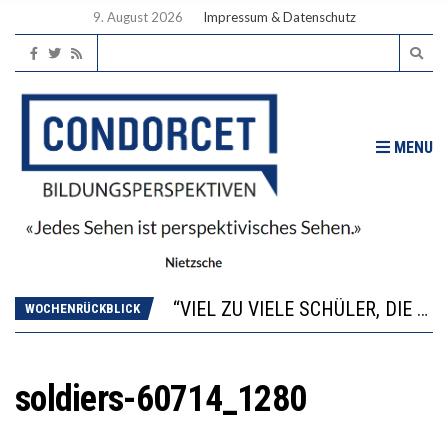
9. August 2026
Impressum & Datenschutz
MENU
“WIR BEOBACHTEN EINEN REGELRECHTEN STURZFLUG BEI DEN LERNLEISTUNGEN”
ANNA-KATHARINA ZENGER UND IHRE VERFASSUNGSKENNTNISSE
“VIEL ZU VIELE SCHÜLER, DIE GEMESSEN AN IHREN FÄHIGKEITEN GAR NICHT ANS GYMNASIUM GEHÖREN”
WOCHENRÜCKBLICK
DIE GANZE HILFLOSIGKEIT DES BILDUNGSBÜRGERTUMS
WORAUS WÄCHST, WAS KINDER TRÄGT
“WIR BEOBACHTEN EINEN REGELRECHTEN STURZFLUG BEI DEN LERNLEISTUNGEN”
soldiers-60714_1280
ANNA-KATHARINA ZENGER UND IHRE VERFASSUNGSKENNTNISSE