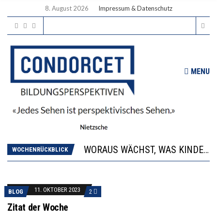
8. August 2026
Impressum & Datenschutz
MENU
2’529 UNTERSCHRIFTEN FÜR «KEINE DIGITALEN GERÄTE IN DEN ERSTEN VIER PRIMARSCHULJAHREN» EINGEREICHT
DIE GANZE HILFLOSIGKEIT DES BILDUNGSBÜRGERTUMS
WORAUS WÄCHST, WAS KINDER TRÄGT
WOCHENRÜCKBLICK
“WIR BEOBACHTEN EINEN REGELRECHTEN STURZFLUG BEI DEN LERNLEISTUNGEN”
DIE VERSTÄRKTE HARMONISIERUNG IM SCHULWESEN VERRINGERT DAS INNOVATIONSPOTENZIAL
2’529 UNTERSCHRIFTEN FÜR «KEINE DIGITALEN GERÄTE IN DEN ERSTEN VIER PRIMARSCHULJAHREN» EINGEREICHT
11. OKTOBER 2023
BLOG
2
DIE GANZE HILFLOSIGKEIT DES BILDUNGSBÜRGERTUMS
Zitat der Woche