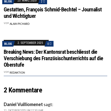
23. MÄRZ 2020
BLOG
2
Gestatten, François Schmid-Bechtel – Journalist
und Wichtigtuer
von
ALAIN PICHARD
2. SEPTEMBER 2025
BLOG
0
Breaking News: Der Kantonsrat beschliesst die
Verschiebung des Französischunterrichts auf die
Oberstufe
von
REDAKTION
2 Kommentare
Daniel Vuilliomenet
sagt:
11. OKTOBER 2023 UM 12:30 UHR