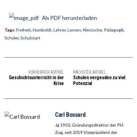
Als PDF herunterladen
Tags:
Freiheit
,
Humboldt
,
Lehrer
,
Lernen
,
Nietzsche
,
Pädagogik
,
Schüler
,
Schulstart
VORHERIGER ARTIKEL
NÄCHSTER ARTIKEL
Geschichtsunterricht in der
Schulen vergeuden zu viel
Krise
Potenzial
Carl Bossard
Jg 1950, Gründungsdirektor der PH-
Zug, seit 2019 Vizepräsident der