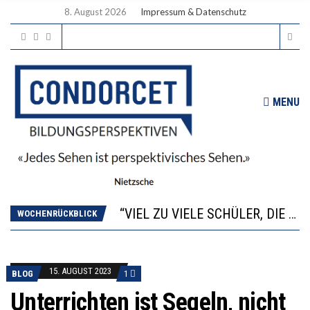
8. August 2026
Impressum & Datenschutz
MENU
“WIR BEOBACHTEN EINEN REGELRECHTEN STURZFLUG BEI DEN LERNLEISTUNGEN”
ANNA-KATHARINA ZENGER UND IHRE VERFASSUNGSKENNTNISSE
“VIEL ZU VIELE SCHÜLER, DIE GEMESSEN AN IHREN FÄHIGKEITEN GAR NICHT ANS GYMNASIUM GEHÖREN”
DIE GANZE HILFLOSIGKEIT DES BILDUNGSBÜRGERTUMS
WOCHENRÜCKBLICK
WORAUS WÄCHST, WAS KINDER TRÄGT
“WIR BEOBACHTEN EINEN REGELRECHTEN STURZFLUG BEI DEN LERNLEISTUNGEN”
ANNA-KATHARINA ZENGER UND IHRE VERFASSUNGSKENNTNISSE
15. AUGUST 2023
BLOG
1
Unterrichten ist Segeln, nicht