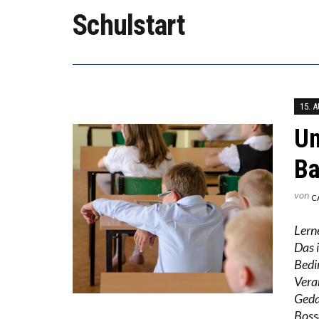
DIE VE
Schulstart
DIE GA
15. 
Un
Ba
von
C
Lern
Das 
Bedi
Vera
Geda
Boss