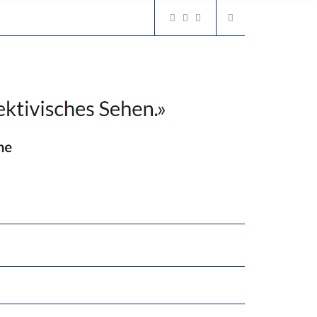
2’529 UNTERSCHRIFTEN FÜR «KEINE DIGITALEN GERÄTE IN DEN ERSTEN VIER PRIMARSCHULJAHREN» EINGEREICHT
N LERNLEISTUNGEN”