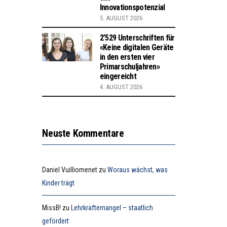
Innovationspotenzial
5. AUGUST 2026
2’529 Unterschriften für
«Keine digitalen Geräte
in den ersten vier
Primarschuljahren»
eingereicht
4. AUGUST 2026
Neuste Kommentare
Daniel Vuilliomenet
zu
Woraus wächst, was
Kinder trägt
MissB!
zu
Lehrkräftemangel – staatlich
gefördert