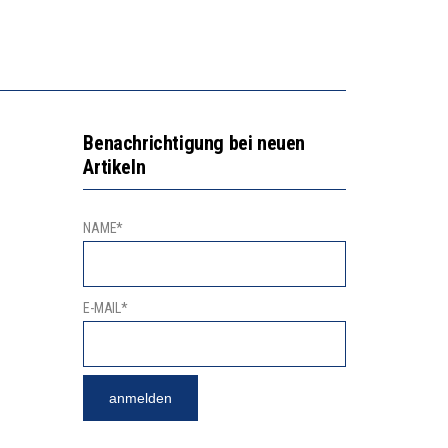
GERT DAS INNOVATIONSPOTENZIAL
2’529 UNTERSCHRIFTEN FÜR «KEINE DIGITALEN GERÄTE IN DEN ERSTEN VIER PRIMARSCHULJAHREN» EINGEREICHT
Benachrichtigung bei neuen
Artikeln
NAME*
E-MAIL*