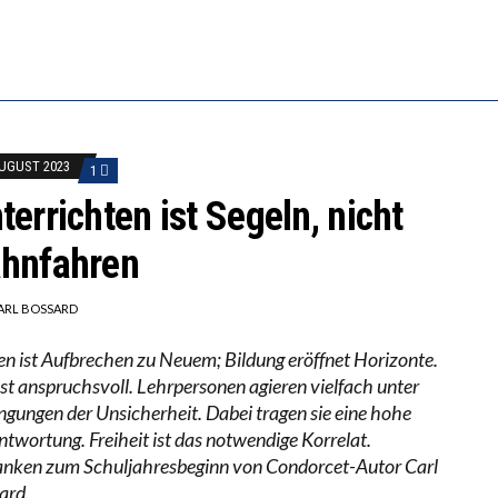
RSTÄRKTE HARMONISIERUNG IM SCHULWESEN VERRIN
NZE HILFLOSIGKEIT DES BILDUNGSBÜRGERTUMS
AUGUST 2023
1
terrichten ist Segeln, nicht
hnfahren
ARL BOSSARD
en ist Aufbrechen zu Neuem; Bildung eröffnet Horizonte.
ist anspruchsvoll. Lehrpersonen agieren vielfach unter
ngungen der Unsicherheit. Dabei tragen sie eine hohe
ntwortung. Freiheit ist das notwendige Korrelat.
nken zum Schuljahresbeginn von Condorcet-Autor Carl
ard.