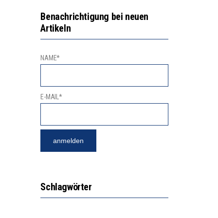
GERT DAS INNOVATIONSPOTENZIAL
2’529 UNTERSCHRIFTEN FÜR «KEINE DIGITALEN GERÄTE IN DEN ERSTEN VIER PRIMARSCHULJAHREN» EINGEREICHT
Benachrichtigung bei neuen
Artikeln
NAME*
E-MAIL*
Schlagwörter