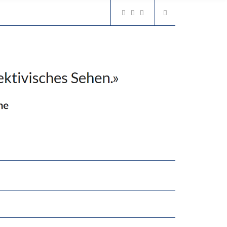
2’529 UNTERSCHRIFTEN FÜR «KEINE DIGITALEN GERÄTE IN DEN ERSTEN VIER PRIMARSCHULJAHREN» EINGEREICHT
N LERNLEISTUNGEN”