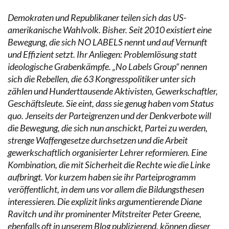
Demokraten und Republikaner teilen sich das US-
amerikanische Wahlvolk. Bisher. Seit 2010 existiert eine
Bewegung, die sich NO LABELS nennt und auf Vernunft
und Effizient setzt. Ihr Anliegen: Problemlösung statt
ideologische Grabenkämpfe. „No Labels Group“ nennen
sich die Rebellen, die 63 Kongresspolitiker unter sich
zählen und Hunderttausende Aktivisten, Gewerkschaftler,
Geschäftsleute. Sie eint, dass sie genug haben vom Status
quo. Jenseits der Parteigrenzen und der Denkverbote will
die Bewegung, die sich nun anschickt, Partei zu werden,
strenge Waffengesetze durchsetzen und die Arbeit
gewerkschaftlich organisierter Lehrer reformieren. Eine
Kombination, die mit Sicherheit die Rechte wie die Linke
aufbringt. Vor kurzem haben sie ihr Parteiprogramm
veröffentlicht, in dem uns vor allem die Bildungsthesen
interessieren. Die explizit links argumentierende Diane
Ravitch und ihr prominenter Mitstreiter Peter Greene,
ebenfalls oft in unserem Blog publizierend, können dieser