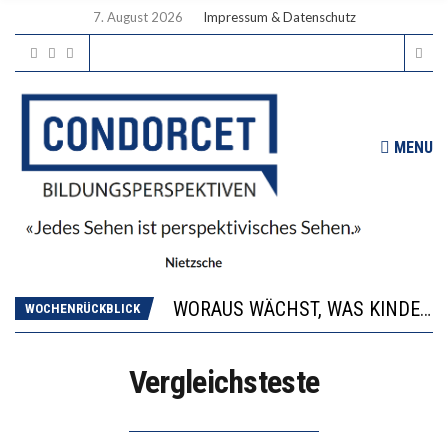
7. August 2026
Impressum & Datenschutz
MENU
2’529 UNTERSCHRIFTEN FÜR «KEINE DIGITALEN GERÄTE IN DEN ERSTEN VIER PRIMARSCHULJAHREN» EINGEREICHT
DIE GANZE HILFLOSIGKEIT DES BILDUNGSBÜRGERTUMS
WORAUS WÄCHST, WAS KINDER TRÄGT
WOCHENRÜCKBLICK
“WIR BEOBACHTEN EINEN REGELRECHTEN STURZFLUG BEI DEN LERNLEISTUNGEN”
DIE VERSTÄRKTE HARMONISIERUNG IM SCHULWESEN VERRINGERT DAS INNOVATIONSPOTENZIAL
Vergleichsteste
2’529 UNTERSCHRIFTEN FÜR «KEINE DIGITALEN GERÄTE IN DEN ERSTEN VIER PRIMARSCHULJAHREN» EINGEREICHT
DIE GANZE HILFLOSIGKEIT DES BILDUNGSBÜRGERTUMS