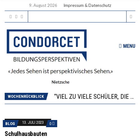
9. August 2026
Impressum & Datenschutz
MENU
“WIR BEOBACHTEN EINEN REGELRECHTEN STURZFLUG BEI DEN LERNLEISTUNGEN”
ANNA-KATHARINA ZENGER UND IHRE VERFASSUNGSKENNTNISSE
“VIEL ZU VIELE SCHÜLER, DIE GEMESSEN AN IHREN FÄHIGKEITEN GAR NICHT ANS GYMNASIUM GEHÖREN”
DIE GANZE HILFLOSIGKEIT DES BILDUNGSBÜRGERTUMS
WOCHENRÜCKBLICK
WORAUS WÄCHST, WAS KINDER TRÄGT
“WIR BEOBACHTEN EINEN REGELRECHTEN STURZFLUG BEI DEN LERNLEISTUNGEN”
ANNA-KATHARINA ZENGER UND IHRE VERFASSUNGSKENNTNISSE
13. JULI 2023
BLOG
0
Schulhausbauten