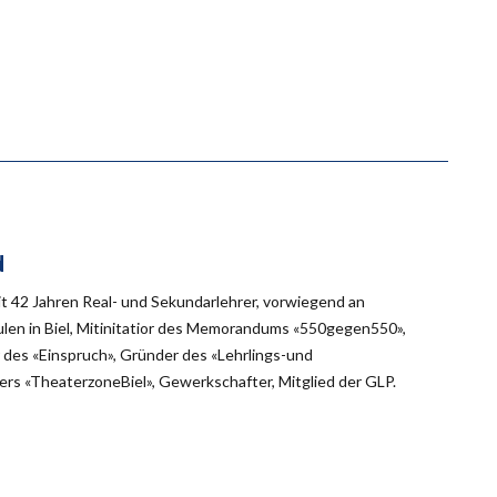
d
eit 42 Jahren Real- und Sekundarlehrer, vorwiegend an
en in Biel, Mitinitatior des Memorandums «550gegen550»,
des «Einspruch», Gründer des «Lehrlings-und
rs «TheaterzoneBiel», Gewerkschafter, Mitglied der GLP.