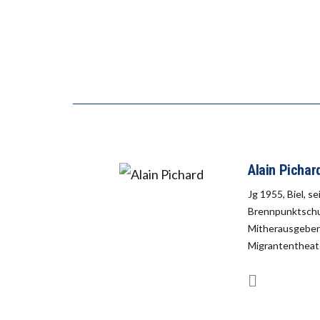
Alain Pichar
Jg 1955, Biel, s
Brennpunktschul
Mitherausgeber 
Migrantentheate