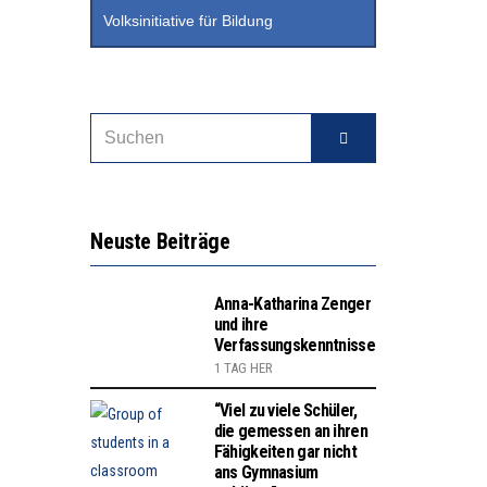
Volksinitiative für Bildung
Neuste Beiträge
Anna-Katharina Zenger
und ihre
Verfassungskenntnisse
1 TAG HER
“Viel zu viele Schüler,
die gemessen an ihren
Fähigkeiten gar nicht
ans Gymnasium