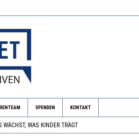
ORENTEAM
SPENDEN
KONTAKT
NZE HILFLOSIGKEIT DES BILDUNGSBÜRGERTUMS
 WÄCHST, WAS KINDER TRÄGT
EOBACHTEN EINEN REGELRECHTEN STURZFLUG BEI DE