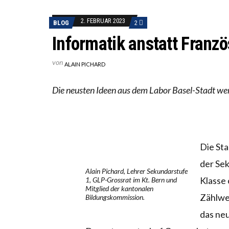
DIE VE
2. FEBRUAR 2023
BLOG
2
DIE GA
Informatik anstatt Franz
von
ALAIN PICHARD
Die neusten Ideen aus dem Labor Basel-Stadt w
Die Sta
der Sek
Alain Pichard, Lehrer Sekundarstufe
Klasse
1, GLP-Grossrat im Kt. Bern und
Mitglied der kantonalen
Zählwei
Bildungskommission.
das ne