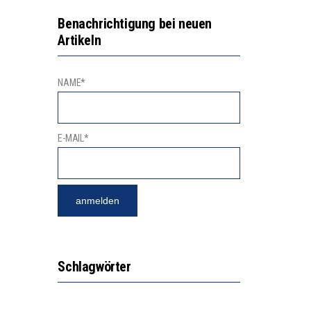
GERT DAS INNOVATIONSPOTENZIAL
2’529 UNTERSCHRIFTEN FÜR «KEINE DIGITALEN GERÄTE IN DEN ERSTEN VIER PRIMARSCHULJAHREN» EINGEREICHT
Benachrichtigung bei neuen
Artikeln
NAME*
E-MAIL*
Schlagwörter