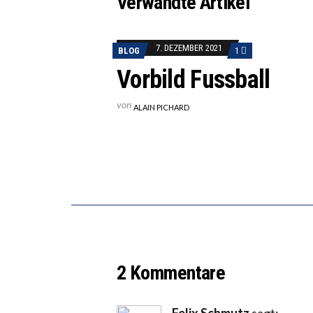
Verwandte Artikel
7. DEZEMBER 2021
BLOG
1
Vorbild Fussball
von
ALAIN PICHARD
2 Kommentare
Felix Schmutz
sagt: