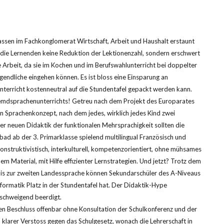
ssen im Fachkonglomerat Wirtschaft, Arbeit und Haushalt erstaunt
r die Lernenden keine Reduktion der Lektionenzahl, sondern erschwert
 Arbeit, da sie im Kochen und im Berufswahlunterricht bei doppelter
ugendliche eingehen können. Es ist bloss eine Einsparung an
nterricht kostenneutral auf die Stundentafel gepackt werden kann.
remdsprachenunterrichts! Getreu nach dem Projekt des Europarates
ein Sprachenkonzept, nach dem jedes, wirklich jedes Kind zwei
er neuen Didaktik der funktionalen Mehrsprachigkeit sollten die
ad ab der 3. Primarklasse spielend multilingual Französisch und
onstruktivistisch, interkulturell, kompetenzorientiert, ohne mühsames
em Material, mit Hilfe effizienter Lernstrategien. Und jetzt? Trotz dem
is zur zweiten Landessprache können Sekundarschüler des A-Niveaus
formatik Platz in der Stundentafel hat. Der Didaktik-Hype
lschweigend beerdigt.
n Beschluss offenbar ohne Konsultation der Schulkonferenz und der
klarer Verstoss gegen das Schulgesetz, wonach die Lehrerschaft in