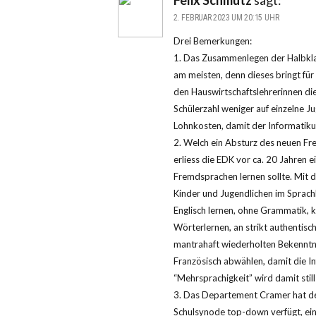
2. FEBRUAR 2023 UM 20:15 UHR
Drei Bemerkungen:
1. Das Zusammenlegen der Halbkla
am meisten, denn dieses bringt fü
den Hauswirtschaftslehrerinnen die
Schülerzahl weniger auf einzelne J
Lohnkosten, damit der Informatiku
2. Welch ein Absturz des neuen F
erliess die EDK vor ca. 20 Jahren 
Fremdsprachen lernen sollte. Mit d
Kinder und Jugendlichen im Sprachb
Englisch lernen, ohne Grammatik, k
Wörterlernen, an strikt authentisch
mantrahaft wiederholten Bekenntn
Französisch abwählen, damit die In
“Mehrsprachigkeit” wird damit stil
3. Das Departement Cramer hat de
Schulsynode top-down verfügt, ein 