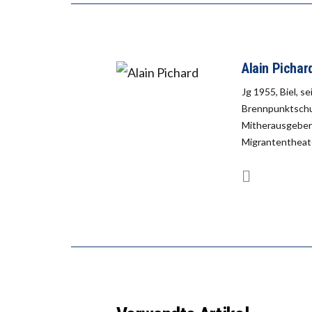
Alain Pichar
Jg 1955, Biel, s
Brennpunktschul
Mitherausgeber 
Migrantentheate