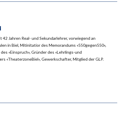
d
eit 42 Jahren Real- und Sekundarlehrer, vorwiegend an
en in Biel, Mitinitatior des Memorandums «550gegen550»,
des «Einspruch», Gründer des «Lehrlings-und
rs «TheaterzoneBiel», Gewerkschafter, Mitglied der GLP.