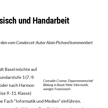
RSTÄRKTE HARMONISIERUNG IM SCHULWESEN VERRIN
NZE HILFLOSIGKEIT DES BILDUNGSBÜRGERTUMS
ösisch und Handarbeit
erden vom Condorcet-Autor Alain Pichard kommentiert
dt Basel möchte auf
undarstufe 1 (7.-9.
Conradin Cramer, Departementschef
 oder nach Harmos-
Bildung in Basel: Mehr Informatik,
weniger Französisch.
se 9.-11. Klasse)
ue Fach “Informatik und Medien” einführen.