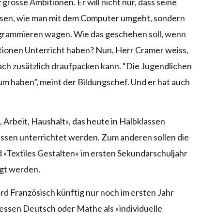
osse Ambitionen. Er will nicht nur, dass seine
issen, wie man mit dem Computer umgeht, sondern
rogrammieren wagen. Wie das geschehen soll, wenn
tionen Unterricht haben? Nun, Herr Cramer weiss,
ach zusätzlich draufpacken kann. “Die Jugendlichen
m haben”, meint der Bildungschef. Und er hat auch
 Arbeit, Haushalt», das heute in Halbklassen
lassen unterrichtet werden. Zum anderen sollen die
 «Textiles Gestalten» im ersten Sekundarschuljahr
gt werden.
d Französisch künftig nur noch im ersten Jahr
dessen Deutsch oder Mathe als «individuelle