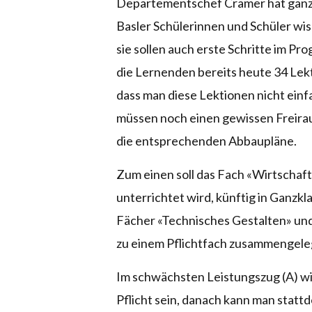
Departementschef Cramer hat ganz gr
Basler Schülerinnen und Schüler w
sie sollen auch erste Schritte im P
die Lernenden bereits heute 34 Lek
dass man diese Lektionen nicht einf
müssen noch einen gewissen Freirau
die entsprechenden Abbaupläne.
Zum einen soll das Fach «Wirtschaft,
unterrichtet wird, künftig in Ganzk
Fächer «Technisches Gestalten» und
zu einem Pflichtfach zusammengele
Im schwächsten Leistungszug (A) wir
Pflicht sein, danach kann man statt