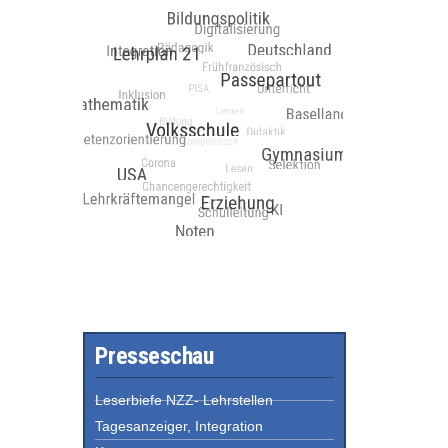
Presseschau
Leserbiefe NZZ- Lehrstellen
Tagesanzeiger, Integration