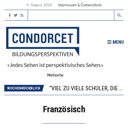
9. August 2026
Impressum & Datenschutz
MENU
“WIR BEOBACHTEN EINEN REGELRECHTEN STURZFLUG BEI DEN LERNLEISTUNGEN”
ANNA-KATHARINA ZENGER UND IHRE VERFASSUNGSKENNTNISSE
“VIEL ZU VIELE SCHÜLER, DIE GEMESSEN AN IHREN FÄHIGKEITEN GAR NICHT ANS GYMNASIUM GEHÖREN”
WOCHENRÜCKBLICK
DIE GANZE HILFLOSIGKEIT DES BILDUNGSBÜRGERTUMS
WORAUS WÄCHST, WAS KINDER TRÄGT
Französisch
“WIR BEOBACHTEN EINEN REGELRECHTEN STURZFLUG BEI DEN LERNLEISTUNGEN”
ANNA-KATHARINA ZENGER UND IHRE VERFASSUNGSKENNTNISSE