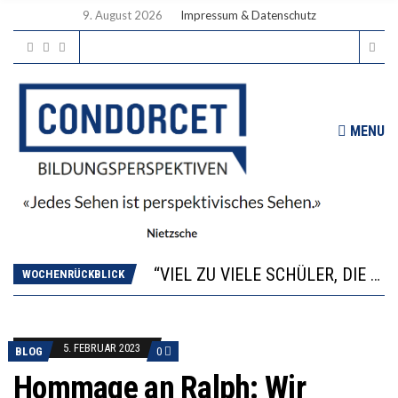
9. August 2026
Impressum & Datenschutz
MENU
“WIR BEOBACHTEN EINEN REGELRECHTEN STURZFLUG BEI DEN LERNLEISTUNGEN”
ANNA-KATHARINA ZENGER UND IHRE VERFASSUNGSKENNTNISSE
“VIEL ZU VIELE SCHÜLER, DIE GEMESSEN AN IHREN FÄHIGKEITEN GAR NICHT ANS GYMNASIUM GEHÖREN”
DIE GANZE HILFLOSIGKEIT DES BILDUNGSBÜRGERTUMS
WOCHENRÜCKBLICK
WORAUS WÄCHST, WAS KINDER TRÄGT
“WIR BEOBACHTEN EINEN REGELRECHTEN STURZFLUG BEI DEN LERNLEISTUNGEN”
ANNA-KATHARINA ZENGER UND IHRE VERFASSUNGSKENNTNISSE
5. FEBRUAR 2023
BLOG
0
Hommage an Ralph: Wir