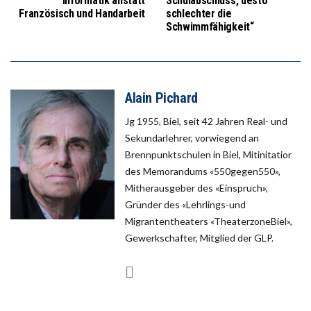
Informatik anstatt
Schulabschluss, desto
Französisch und Handarbeit
schlechter die
Schwimmfähigkeit“
Alain Pichard
Jg 1955, Biel, seit 42 Jahren Real- und
Sekundarlehrer, vorwiegend an
Brennpunktschulen in Biel, Mitinitatior
des Memorandums «550gegen550»,
Mitherausgeber des «Einspruch»,
Gründer des «Lehrlings-und
Migrantentheaters «TheaterzoneBiel»,
Gewerkschafter, Mitglied der GLP.