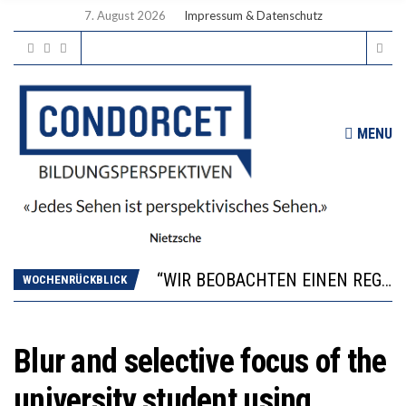
7. August 2026
Impressum & Datenschutz
MENU
ICH WILL MEHR EVIDENZ UND WILL WISSEN, WAS ALL DIE INVESTITIONEN BRINGEN
WORAUS WÄCHST, WAS KINDER TRÄGT
“WIR BEOBACHTEN EINEN REGELRECHTEN STURZFLUG BEI DEN LERNLEISTUNGEN”
WOCHENRÜCKBLICK
DIE VERSTÄRKTE HARMONISIERUNG IM SCHULWESEN VERRINGERT DAS INNOVATIONSPOTENZIAL
2’529 UNTERSCHRIFTEN FÜR «KEINE DIGITALEN GERÄTE IN DEN ERSTEN VIER PRIMARSCHULJAHREN» EINGEREICHT
ICH WILL MEHR EVIDENZ UND WILL WISSEN, WAS ALL DIE INVESTITIONEN BRINGEN
Blur and selective focus of the
WORAUS WÄCHST, WAS KINDER TRÄGT
university student using