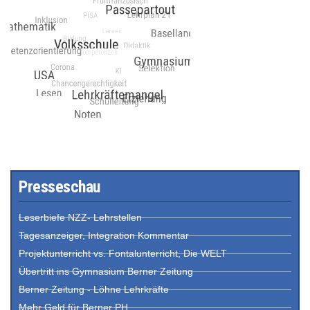
Presseschau
Leserbiefe NZZ- Lehrstellen
Tagesanzeiger, Integration Kommentar
Projektunterricht vs. Fontalunterricht, Die WELT
Übertritt ins Gymnasium Berner Zeitung
Berner Zeitung - Löhne Lehrkräfte
Mehr Geld für Berner PH