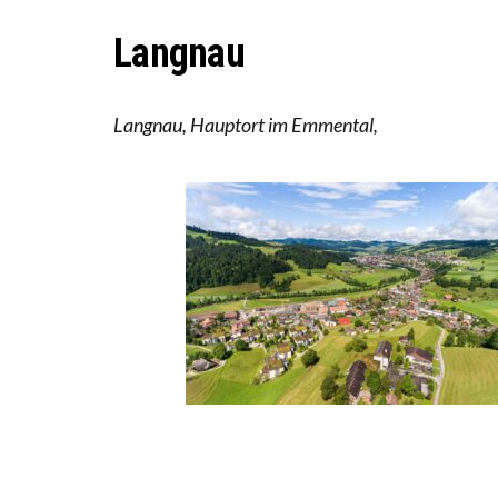
ICH W
Langnau
WORAU
Langnau, Hauptort im Emmental,