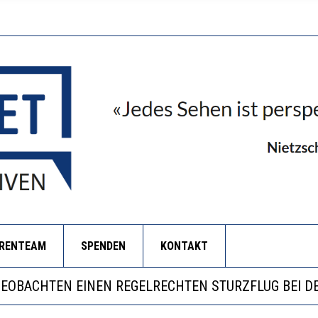
ORENTEAM
SPENDEN
KONTAKT
ILL MEHR EVIDENZ UND WILL WISSEN, WAS ALL DIE I
S WÄCHST, WAS KINDER TRÄGT
BEOBACHTEN EINEN REGELRECHTEN STURZFLUG BEI D
ERSTÄRKTE HARMONISIERUNG IM SCHULWESEN VERRI