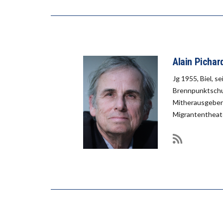
Alain Pichar
Jg 1955, Biel, s
Brennpunktschul
Mitherausgeber 
Migrantentheate