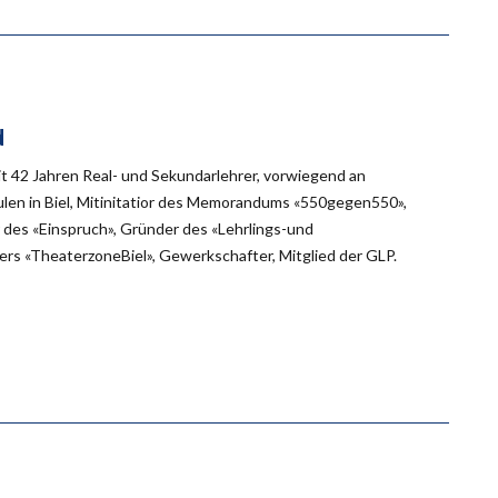
d
eit 42 Jahren Real- und Sekundarlehrer, vorwiegend an
en in Biel, Mitinitatior des Memorandums «550gegen550»,
des «Einspruch», Gründer des «Lehrlings-und
rs «TheaterzoneBiel», Gewerkschafter, Mitglied der GLP.