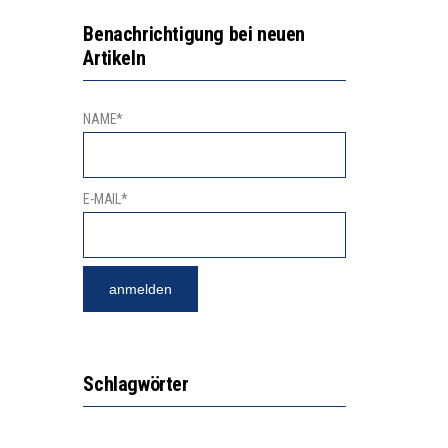
2’529 UNTERSCHRIFTEN FÜR «KEINE DIGITALEN GERÄTE IN DEN ERSTEN VIER PRIMARSCHULJAHREN» EINGEREICHT
NVESTITIONEN BRINGEN
Benachrichtigung bei neuen
Artikeln
NAME*
E-MAIL*
Schlagwörter