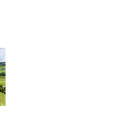
ILL MEHR EVIDENZ UND WILL WISSEN, WAS ALL DIE I
S WÄCHST, WAS KINDER TRÄGT