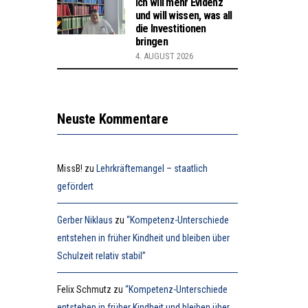
Ich will mehr Evidenz
und will wissen, was all
die Investitionen
bringen
4. AUGUST 2026
Neuste Kommentare
MissB!
zu
Lehrkräftemangel – staatlich
gefördert
Gerber Niklaus
zu
“Kompetenz-Unterschiede
entstehen in früher Kindheit und bleiben über
Schulzeit relativ stabil”
Felix Schmutz
zu
“Kompetenz-Unterschiede
entstehen in früher Kindheit und bleiben über