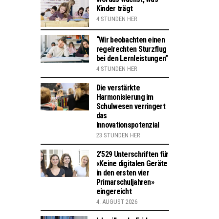
Kinder trägt
4 STUNDEN HER
“Wir beobachten einen
regelrechten Sturzflug
bei den Lernleistungen”
4 STUNDEN HER
Die verstärkte
Harmonisierung im
Schulwesen verringert
das
Innovationspotenzial
23 STUNDEN HER
2’529 Unterschriften für
«Keine digitalen Geräte
in den ersten vier
Primarschuljahren»
eingereicht
4. AUGUST 2026