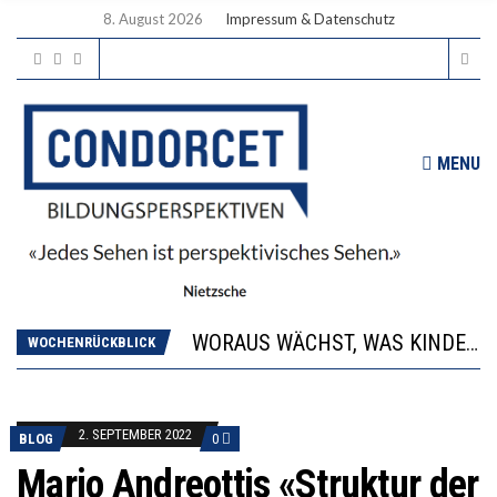
8. August 2026
Impressum & Datenschutz
MENU
2’529 UNTERSCHRIFTEN FÜR «KEINE DIGITALEN GERÄTE IN DEN ERSTEN VIER PRIMARSCHULJAHREN» EINGEREICHT
DIE GANZE HILFLOSIGKEIT DES BILDUNGSBÜRGERTUMS
WORAUS WÄCHST, WAS KINDER TRÄGT
“WIR BEOBACHTEN EINEN REGELRECHTEN STURZFLUG BEI DEN LERNLEISTUNGEN”
WOCHENRÜCKBLICK
DIE VERSTÄRKTE HARMONISIERUNG IM SCHULWESEN VERRINGERT DAS INNOVATIONSPOTENZIAL
2’529 UNTERSCHRIFTEN FÜR «KEINE DIGITALEN GERÄTE IN DEN ERSTEN VIER PRIMARSCHULJAHREN» EINGEREICHT
DIE GANZE HILFLOSIGKEIT DES BILDUNGSBÜRGERTUMS
2. SEPTEMBER 2022
BLOG
0
Mario Andreottis «Struktur der