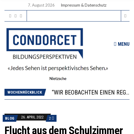
7. August 2026
Impressum & Datenschutz
MENU
ICH WILL MEHR EVIDENZ UND WILL WISSEN, WAS ALL DIE INVESTITIONEN BRINGEN
WORAUS WÄCHST, WAS KINDER TRÄGT
“WIR BEOBACHTEN EINEN REGELRECHTEN STURZFLUG BEI DEN LERNLEISTUNGEN”
DIE VERSTÄRKTE HARMONISIERUNG IM SCHULWESEN VERRINGERT DAS INNOVATIONSPOTENZIAL
WOCHENRÜCKBLICK
2’529 UNTERSCHRIFTEN FÜR «KEINE DIGITALEN GERÄTE IN DEN ERSTEN VIER PRIMARSCHULJAHREN» EINGEREICHT
ICH WILL MEHR EVIDENZ UND WILL WISSEN, WAS ALL DIE INVESTITIONEN BRINGEN
WORAUS WÄCHST, WAS KINDER TRÄGT
26. APRIL 2022
BLOG
2
Flucht aus dem Schulzimmer