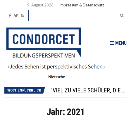
9. August 2026
Impressum & Datenschutz
MENU
“WIR BEOBACHTEN EINEN REGELRECHTEN STURZFLUG BEI DEN LERNLEISTUNGEN”
ANNA-KATHARINA ZENGER UND IHRE VERFASSUNGSKENNTNISSE
“VIEL ZU VIELE SCHÜLER, DIE GEMESSEN AN IHREN FÄHIGKEITEN GAR NICHT ANS GYMNASIUM GEHÖREN”
DIE GANZE HILFLOSIGKEIT DES BILDUNGSBÜRGERTUMS
WOCHENRÜCKBLICK
WORAUS WÄCHST, WAS KINDER TRÄGT
“WIR BEOBACHTEN EINEN REGELRECHTEN STURZFLUG BEI DEN LERNLEISTUNGEN”
Jahr:
2021
ANNA-KATHARINA ZENGER UND IHRE VERFASSUNGSKENNTNISSE