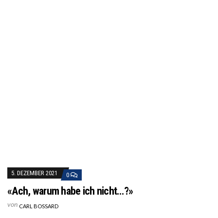
5. DEZEMBER 2021
0
«Ach, warum habe ich nicht…?»
von
CARL BOSSARD