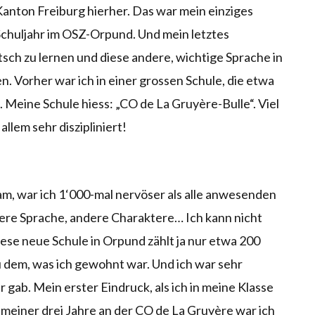
anton Freiburg hierher. Das war mein einziges
Schuljahr im OSZ-Orpund. Und mein letztes
sch zu lernen und diese andere, wichtige Sprache in
 Vorher war ich in einer grossen Schule, die etwa
 Meine Schule hiess: „CO de La Gruyère-Bulle“. Viel
llem sehr diszipliniert!
am, war ich 1‘000-mal nervöser als alle anwesenden
ere Sprache, andere Charaktere… Ich kann nicht
iese neue Schule in Orpund zählt ja nur etwa 200
zu dem, was ich gewohnt war. Und ich war sehr
 gab. Mein erster Eindruck, als ich in meine Klasse
d meiner drei Jahre an der CO de La Gruyère war ich