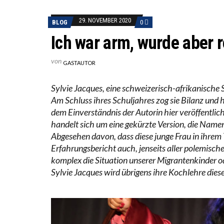
“WIR B
DIE VE
29. NOVEMBER 2020
BLOG
0
Ich war arm, wurde aber r
von
GASTAUTOR
Sylvie Jacques, eine schweizerisch-afrikanische 
Am Schluss ihres Schuljahres zog sie Bilanz und h
dem Einverständnis der Autorin hier veröffentlic
handelt sich um eine gekürzte Version, die Name
Abgesehen davon, dass diese junge Frau in ihrem Te
Erfahrungsbericht auch, jenseits aller polemisch
komplex die Situation unserer Migrantenkinder od
Sylvie Jacques wird übrigens ihre Kochlehre diese