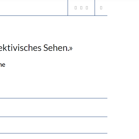
GERT DAS INNOVATIONSPOTENZIAL
“VIEL ZU VIELE SCHÜLER, DIE GEMESSEN AN IHREN FÄHIGKEITEN GAR NICHT ANS GYMNASIUM GEHÖREN”