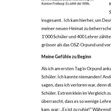
K
Kanton Freiburg: Es zählt der Wille.
insgesamt. Ich kam hierher, um Deut
meiner neuen Heimat zu beherrschen.
1‘000 Schüler und 400 Lehrer zählte.
grösser als das OSZ-Orpund und vor a
Meine Gefühle zu Beginn
Als ich am ersten Tag in Orpund ank
Schüler. Ich kannte niemanden! And
sagen, dass ich verloren war, denn d
Schüler. Extrem klein im Vergleich 
überrascht, dass es so wenige Lehrer
kam, war: „Es ist zu ruhig!“ Währen