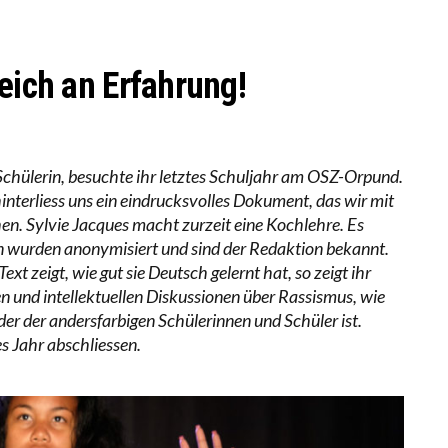
EOBACHTEN EINEN REGELRECHTEN STURZFLUG BEI DE
RSTÄRKTE HARMONISIERUNG IM SCHULWESEN VERRIN
eich an Erfahrung!
Schülerin, besuchte ihr letztes Schuljahr am OSZ-Orpund.
interliess uns ein eindrucksvolles Dokument, das wir mit
hen. Sylvie Jacques macht zurzeit eine Kochlehre. Es
n wurden anonymisiert und sind der Redaktion bekannt.
xt zeigt, wie gut sie Deutsch gelernt hat, so zeigt ihr
en und intellektuellen Diskussionen über Rassismus, wie
er der andersfarbigen Schülerinnen und Schüler ist.
s Jahr abschliessen.