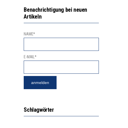
N LERNLEISTUNGEN”
GERT DAS INNOVATIONSPOTENZIAL
Benachrichtigung bei neuen
Artikeln
“VIEL ZU VIELE SCHÜLER, DIE GEMESSEN AN IHREN FÄHIGKEITEN GAR NICHT ANS GYMNASIUM GEHÖREN”
NAME*
E-MAIL*
Schlagwörter