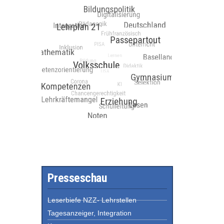
Presseschau
Leserbiefe NZZ- Lehrstellen
Tagesanzeiger, Integration