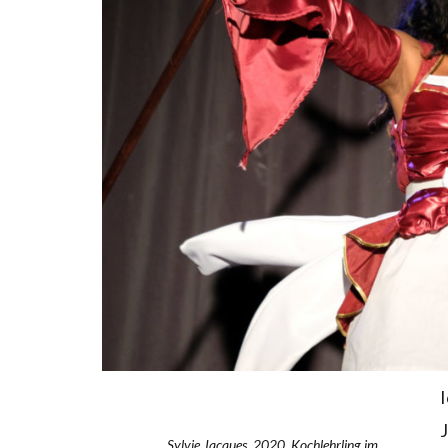
I
J
Sylvie Jacques, 2020, Kochlehrling im