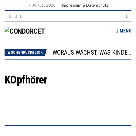
7. August 2026
Impressum & Datenschutz
MENU
2’529 UNTERSCHRIFTEN FÜR «KEINE DIGITALEN GERÄTE IN DEN ERSTEN VIER PRIMARSCHULJAHREN» EINGEREICHT
DIE GANZE HILFLOSIGKEIT DES BILDUNGSBÜRGERTUMS
WORAUS WÄCHST, WAS KINDER TRÄGT
WOCHENRÜCKBLICK
“WIR BEOBACHTEN EINEN REGELRECHTEN STURZFLUG BEI DEN LERNLEISTUNGEN”
DIE VERSTÄRKTE HARMONISIERUNG IM SCHULWESEN VERRINGERT DAS INNOVATIONSPOTENZIAL
2’529 UNTERSCHRIFTEN FÜR «KEINE DIGITALEN GERÄTE IN DEN ERSTEN VIER PRIMARSCHULJAHREN» EINGEREICHT
KOpfhörer
DIE GANZE HILFLOSIGKEIT DES BILDUNGSBÜRGERTUMS