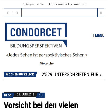
6. August 2026
Impressum & Datenschutz
MENU
“KOMPETENZ-UNTERSCHIEDE ENTSTEHEN IN FRÜHER KINDHEIT UND BLEIBEN ÜBER SCHULZEIT RELATIV STABIL”
DIE VERSTÄRKTE HARMONISIERUNG IM SCHULWESEN VERRINGERT DAS INNOVATIONSPOTENZIAL
2’529 UNTERSCHRIFTEN FÜR «KEINE DIGITALEN GERÄTE IN DEN ERSTEN VIER PRIMARSCHULJAHREN» EINGEREICHT
ICH WILL MEHR EVIDENZ UND WILL WISSEN, WAS ALL DIE INVESTITIONEN BRINGEN
WOCHENRÜCKBLICK
DER US-ÖKONOM WALLACE OATES: FÖDERALISMUS IM BILDUNGSBEREICH
“KOMPETENZ-UNTERSCHIEDE ENTSTEHEN IN FRÜHER KINDHEIT UND BLEIBEN ÜBER SCHULZEIT RELATIV STABIL”
DIE VERSTÄRKTE HARMONISIERUNG IM SCHULWESEN VERRINGERT DAS INNOVATIONSPOTENZIAL
21. JUNI 2019
BLOG
0
Vorsicht bei den vielen