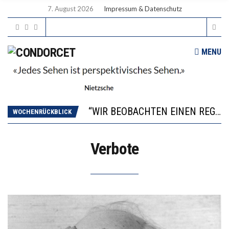
7. August 2026
Impressum & Datenschutz
MENU
ICH WILL MEHR EVIDENZ UND WILL WISSEN, WAS ALL DIE INVESTITIONEN BRINGEN
WORAUS WÄCHST, WAS KINDER TRÄGT
“WIR BEOBACHTEN EINEN REGELRECHTEN STURZFLUG BEI DEN LERNLEISTUNGEN”
WOCHENRÜCKBLICK
DIE VERSTÄRKTE HARMONISIERUNG IM SCHULWESEN VERRINGERT DAS INNOVATIONSPOTENZIAL
2’529 UNTERSCHRIFTEN FÜR «KEINE DIGITALEN GERÄTE IN DEN ERSTEN VIER PRIMARSCHULJAHREN» EINGEREICHT
Verbote
ICH WILL MEHR EVIDENZ UND WILL WISSEN, WAS ALL DIE INVESTITIONEN BRINGEN
WORAUS WÄCHST, WAS KINDER TRÄGT