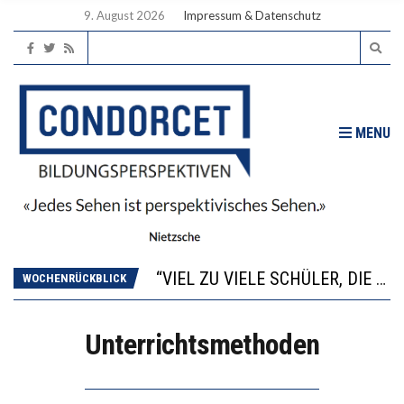
9. August 2026
Impressum & Datenschutz
MENU
“WIR BEOBACHTEN EINEN REGELRECHTEN STURZFLUG BEI DEN LERNLEISTUNGEN”
ANNA-KATHARINA ZENGER UND IHRE VERFASSUNGSKENNTNISSE
“VIEL ZU VIELE SCHÜLER, DIE GEMESSEN AN IHREN FÄHIGKEITEN GAR NICHT ANS GYMNASIUM GEHÖREN”
WOCHENRÜCKBLICK
DIE GANZE HILFLOSIGKEIT DES BILDUNGSBÜRGERTUMS
WORAUS WÄCHST, WAS KINDER TRÄGT
“WIR BEOBACHTEN EINEN REGELRECHTEN STURZFLUG BEI DEN LERNLEISTUNGEN”
Unterrichtsmethoden
ANNA-KATHARINA ZENGER UND IHRE VERFASSUNGSKENNTNISSE