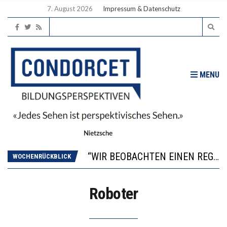
7. August 2026
Impressum & Datenschutz
MENU
ICH WILL MEHR EVIDENZ UND WILL WISSEN, WAS ALL DIE INVESTITIONEN BRINGEN
WORAUS WÄCHST, WAS KINDER TRÄGT
“WIR BEOBACHTEN EINEN REGELRECHTEN STURZFLUG BEI DEN LERNLEISTUNGEN”
WOCHENRÜCKBLICK
DIE VERSTÄRKTE HARMONISIERUNG IM SCHULWESEN VERRINGERT DAS INNOVATIONSPOTENZIAL
2’529 UNTERSCHRIFTEN FÜR «KEINE DIGITALEN GERÄTE IN DEN ERSTEN VIER PRIMARSCHULJAHREN» EINGEREICHT
Roboter
ICH WILL MEHR EVIDENZ UND WILL WISSEN, WAS ALL DIE INVESTITIONEN BRINGEN
WORAUS WÄCHST, WAS KINDER TRÄGT