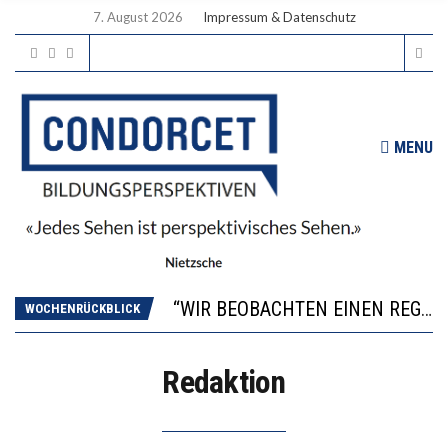
7. August 2026
Impressum & Datenschutz
MENU
ICH WILL MEHR EVIDENZ UND WILL WISSEN, WAS ALL DIE INVESTITIONEN BRINGEN
WORAUS WÄCHST, WAS KINDER TRÄGT
“WIR BEOBACHTEN EINEN REGELRECHTEN STURZFLUG BEI DEN LERNLEISTUNGEN”
WOCHENRÜCKBLICK
DIE VERSTÄRKTE HARMONISIERUNG IM SCHULWESEN VERRINGERT DAS INNOVATIONSPOTENZIAL
2’529 UNTERSCHRIFTEN FÜR «KEINE DIGITALEN GERÄTE IN DEN ERSTEN VIER PRIMARSCHULJAHREN» EINGEREICHT
Redaktion
ICH WILL MEHR EVIDENZ UND WILL WISSEN, WAS ALL DIE INVESTITIONEN BRINGEN
WORAUS WÄCHST, WAS KINDER TRÄGT