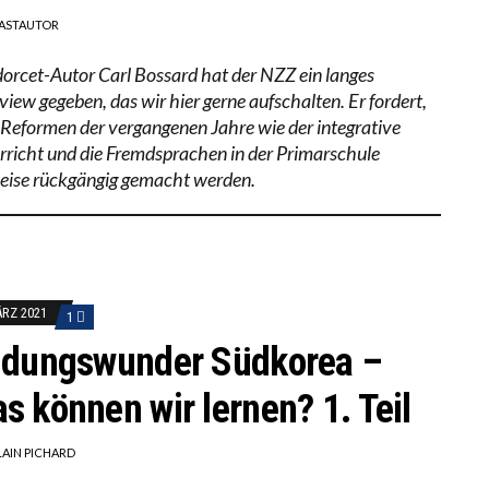
ASTAUTOR
orcet-Autor Carl Bossard hat der NZZ ein langes
view gegeben, das wir hier gerne aufschalten. Er fordert,
 Reformen der vergangenen Jahre wie der integrative
rricht und die Fremdsprachen in der Primarschule
weise rückgängig gemacht werden.
ÄRZ 2021
1
ldungswunder Südkorea –
s können wir lernen? 1. Teil
LAIN PICHARD