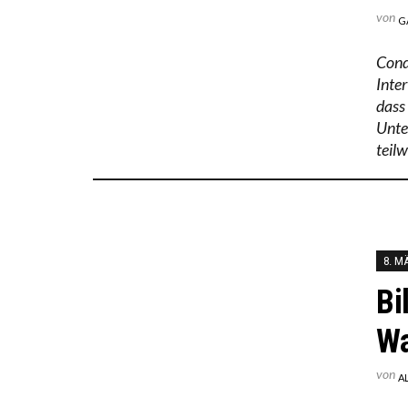
von
G
Cond
Inter
dass
Unte
teil
8. M
Bi
Wa
von
A