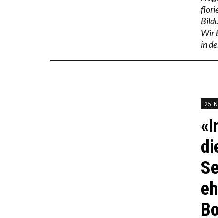
flor
Bild
Wir 
in de
25. 
«I
di
Se
eh
Bo