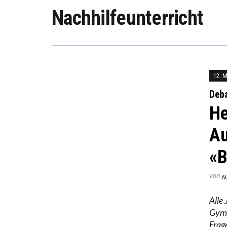
DER US
Nachhilfeunterricht
DIE VE
12. 
Deb
He
Au
«B
von
A
Alle
Gymn
Frag