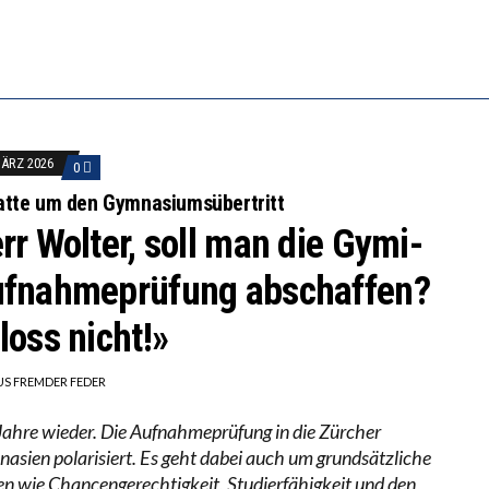
-ÖKONOM WALLACE OATES: FÖDERALISMUS IM BILDU
RSTÄRKTE HARMONISIERUNG IM SCHULWESEN VERRIN
MÄRZ 2026
0
atte um den Gymnasiumsübertritt
rr Wolter, soll man die Gymi-
fnahme­prüfung abschaffen?
loss nicht!»
US FREMDER FEDER
 Jahre wieder. Die Aufnahmeprüfung in die Zürcher
asien polarisiert. Es geht dabei auch um grundsätzliche
en wie Chancengerechtigkeit, Studierfähigkeit und den