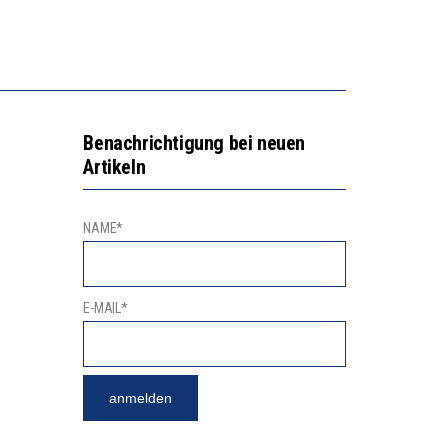
NGSBEREICH
“KOMPETENZ-UNTERSCHIEDE ENTSTEHEN IN FRÜHER KINDHEIT UND BLEIBEN ÜBER SCHULZEIT RELATIV STABIL”
GERT DAS INNOVATIONSPOTENZIAL
Benachrichtigung bei neuen
Artikeln
NAME*
E-MAIL*