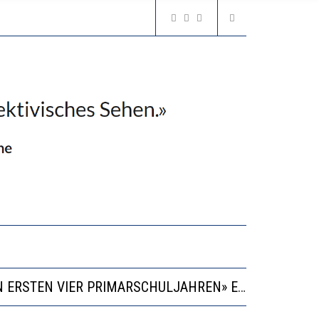
“KOMPETENZ-UNTERSCHIEDE ENTSTEHEN IN FRÜHER KINDHEIT UND BLEIBEN ÜBER SCHULZEIT RELATIV STABIL”
GERT DAS INNOVATIONSPOTENZIAL
2’529 UNTERSCHRIFTEN FÜR «KEINE DIGITALEN GERÄTE IN DEN ERSTEN VIER PRIMARSCHULJAHREN» EINGEREICHT
VESTITIONEN BRINGEN