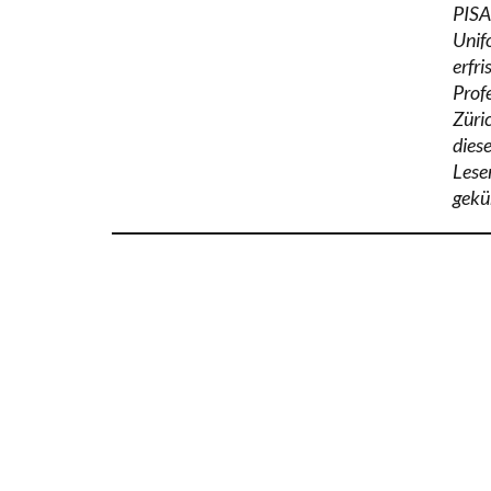
PISA
Unif
erfr
Prof
Züri
dies
Lesen
gekür