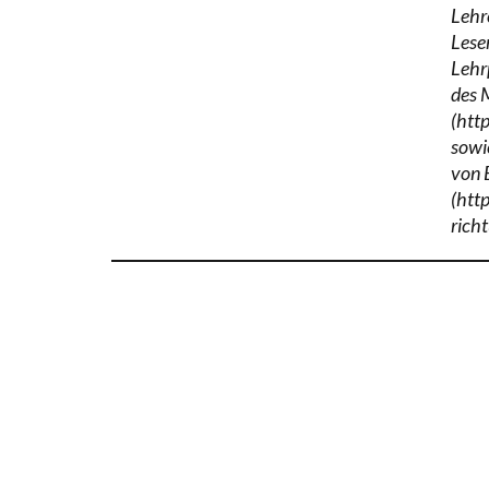
Lehr
Lese
Lehr
des 
(htt
sowi
von 
(htt
richt