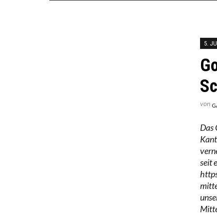
5. JU
Go
Sc
von
G
Das 
Kant
vern
seit
http
mitte
unse
Mitt