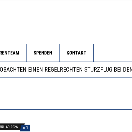
ORENTEAM
SPENDEN
KONTAKT
LL MEHR EVIDENZ UND WILL WISSEN, WAS ALL DIE IN
 WÄCHST, WAS KINDER TRÄGT
EOBACHTEN EINEN REGELRECHTEN STURZFLUG BEI DE
RSTÄRKTE HARMONISIERUNG IM SCHULWESEN VERRIN
LL MEHR EVIDENZ UND WILL WISSEN, WAS ALL DIE IN
 WÄCHST, WAS KINDER TRÄGT
EBRUAR 2026
0