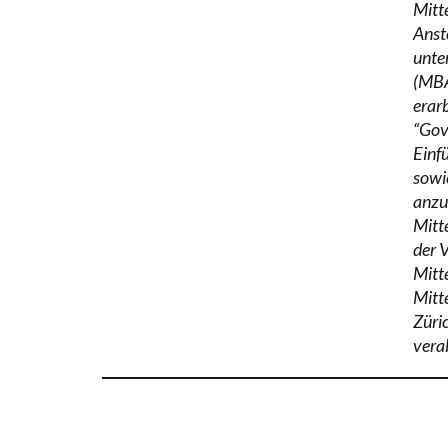
Mitt
Anst
unte
(MBA
erar
“Gov
Einf
sowi
anzu
Mitt
der 
Mitt
Mitt
Züri
vera