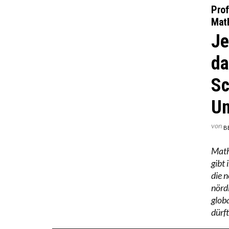
Prof
Math
Je
da
Sc
Un
von
B
Math
gibt 
die 
nörd
glob
dürf