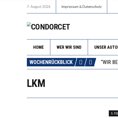
7. August 2026
Impressum & Datenschutz
HOME
WER WIR SIND
UNSER AUT
ICH WI
WORAUS
WOCHENRÜCKBLICK
“WIR B
DIE VE
LKM
ICH WI
WORAUS
5. F