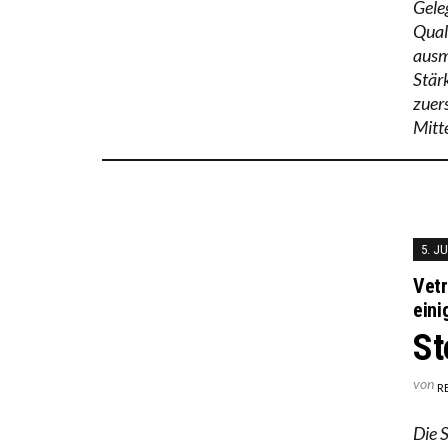
Gele
Qual
ausm
Stär
zuer
Mitt
5. JU
Vetr
eini
St
von
R
Die 