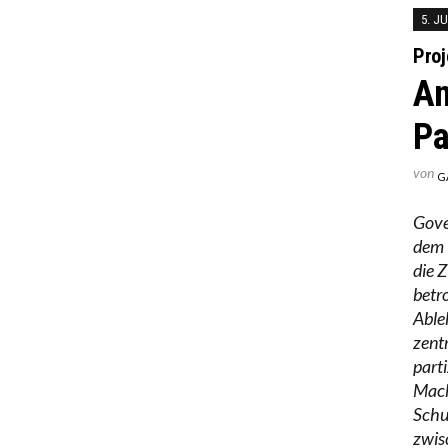
5. JU
Proj
An
Pa
von
G
Gove
dem 
die 
betr
Able
zent
part
Mach
Schu
zwis