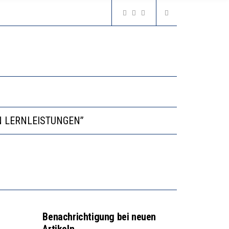
VESTITIONEN BRINGEN
N LERNLEISTUNGEN”
GERT DAS INNOVATIONSPOTENZIAL
2’529 UNTERSCHRIFTEN FÜR «KEINE DIGITALEN GERÄTE IN DEN ERSTEN VIER PRIMARSCHULJAHREN» EINGEREICHT
VESTITIONEN BRINGEN
Benachrichtigung bei neuen
Artikeln