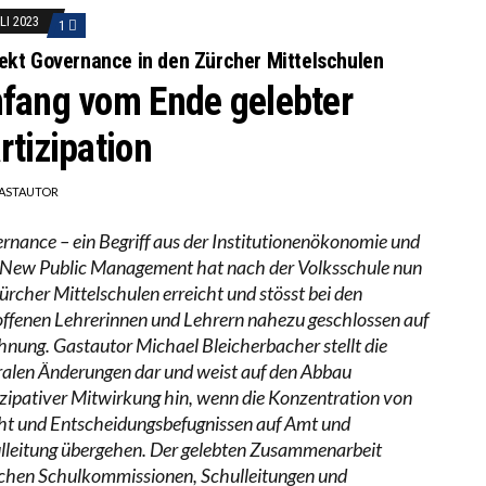
LI 2023
1
ekt Governance in den Zürcher Mittelschulen
fang vom Ende gelebter
rtizipation
ASTAUTOR
rnance – ein Begriff aus der Institutionenökonomie und
New Public Management hat nach der Volksschule nun
Zürcher Mittelschulen erreicht und stösst bei den
offenen Lehrerinnen und Lehrern nahezu geschlossen auf
hnung. Gastautor Michael Bleicherbacher stellt die
ralen Änderungen dar und weist auf den Abbau
izipativer Mitwirkung hin, wenn die Konzentration von
t und Entscheidungsbefugnissen auf Amt und
lleitung übergehen. Der gelebten Zusammenarbeit
chen Schulkommissionen, Schulleitungen und