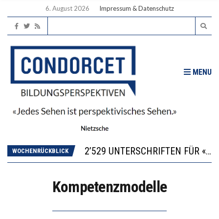
6. August 2026
Impressum & Datenschutz
MENU
“KOMPETENZ-UNTERSCHIEDE ENTSTEHEN IN FRÜHER KINDHEIT UND BLEIBEN ÜBER SCHULZEIT RELATIV STABIL”
DIE VERSTÄRKTE HARMONISIERUNG IM SCHULWESEN VERRINGERT DAS INNOVATIONSPOTENZIAL
2’529 UNTERSCHRIFTEN FÜR «KEINE DIGITALEN GERÄTE IN DEN ERSTEN VIER PRIMARSCHULJAHREN» EINGEREICHT
WOCHENRÜCKBLICK
ICH WILL MEHR EVIDENZ UND WILL WISSEN, WAS ALL DIE INVESTITIONEN BRINGEN
DER US-ÖKONOM WALLACE OATES: FÖDERALISMUS IM BILDUNGSBEREICH
Kompetenzmodelle
“KOMPETENZ-UNTERSCHIEDE ENTSTEHEN IN FRÜHER KINDHEIT UND BLEIBEN ÜBER SCHULZEIT RELATIV STABIL”
DIE VERSTÄRKTE HARMONISIERUNG IM SCHULWESEN VERRINGERT DAS INNOVATIONSPOTENZIAL