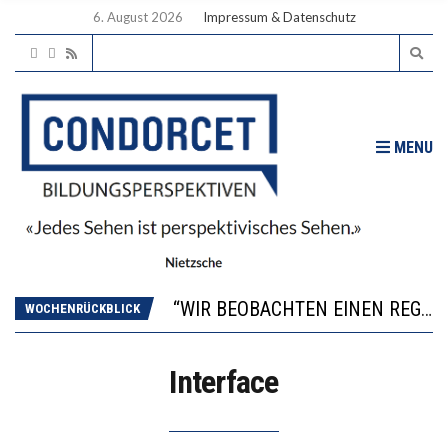
6. August 2026
Impressum & Datenschutz
MENU
ICH WILL MEHR EVIDENZ UND WILL WISSEN, WAS ALL DIE INVESTITIONEN BRINGEN
WORAUS WÄCHST, WAS KINDER TRÄGT
“WIR BEOBACHTEN EINEN REGELRECHTEN STURZFLUG BEI DEN LERNLEISTUNGEN”
WOCHENRÜCKBLICK
DIE VERSTÄRKTE HARMONISIERUNG IM SCHULWESEN VERRINGERT DAS INNOVATIONSPOTENZIAL
2’529 UNTERSCHRIFTEN FÜR «KEINE DIGITALEN GERÄTE IN DEN ERSTEN VIER PRIMARSCHULJAHREN» EINGEREICHT
ICH WILL MEHR EVIDENZ UND WILL WISSEN, WAS ALL DIE INVESTITIONEN BRINGEN
Interface
WORAUS WÄCHST, WAS KINDER TRÄGT