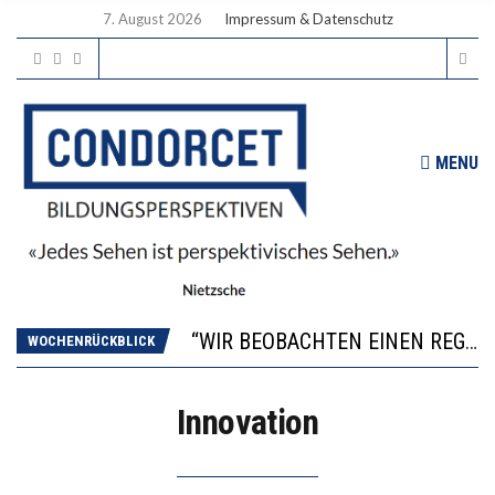
7. August 2026
Impressum & Datenschutz
MENU
ICH WILL MEHR EVIDENZ UND WILL WISSEN, WAS ALL DIE INVESTITIONEN BRINGEN
WORAUS WÄCHST, WAS KINDER TRÄGT
“WIR BEOBACHTEN EINEN REGELRECHTEN STURZFLUG BEI DEN LERNLEISTUNGEN”
WOCHENRÜCKBLICK
DIE VERSTÄRKTE HARMONISIERUNG IM SCHULWESEN VERRINGERT DAS INNOVATIONSPOTENZIAL
2’529 UNTERSCHRIFTEN FÜR «KEINE DIGITALEN GERÄTE IN DEN ERSTEN VIER PRIMARSCHULJAHREN» EINGEREICHT
Innovation
ICH WILL MEHR EVIDENZ UND WILL WISSEN, WAS ALL DIE INVESTITIONEN BRINGEN
WORAUS WÄCHST, WAS KINDER TRÄGT