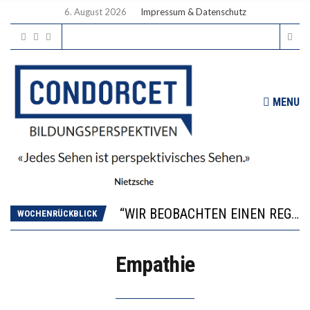
6. August 2026
Impressum & Datenschutz
MENU
ICH WILL MEHR EVIDENZ UND WILL WISSEN, WAS ALL DIE INVESTITIONEN BRINGEN
WORAUS WÄCHST, WAS KINDER TRÄGT
“WIR BEOBACHTEN EINEN REGELRECHTEN STURZFLUG BEI DEN LERNLEISTUNGEN”
WOCHENRÜCKBLICK
DIE VERSTÄRKTE HARMONISIERUNG IM SCHULWESEN VERRINGERT DAS INNOVATIONSPOTENZIAL
2’529 UNTERSCHRIFTEN FÜR «KEINE DIGITALEN GERÄTE IN DEN ERSTEN VIER PRIMARSCHULJAHREN» EINGEREICHT
Empathie
ICH WILL MEHR EVIDENZ UND WILL WISSEN, WAS ALL DIE INVESTITIONEN BRINGEN
WORAUS WÄCHST, WAS KINDER TRÄGT