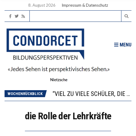
8. August 2026
Impressum & Datenschutz
MENU
“WIR BEOBACHTEN EINEN REGELRECHTEN STURZFLUG BEI DEN LERNLEISTUNGEN”
ANNA-KATHARINA ZENGER UND IHRE VERFASSUNGSKENNTNISSE
“VIEL ZU VIELE SCHÜLER, DIE GEMESSEN AN IHREN FÄHIGKEITEN GAR NICHT ANS GYMNASIUM GEHÖREN”
DIE GANZE HILFLOSIGKEIT DES BILDUNGSBÜRGERTUMS
WOCHENRÜCKBLICK
WORAUS WÄCHST, WAS KINDER TRÄGT
“WIR BEOBACHTEN EINEN REGELRECHTEN STURZFLUG BEI DEN LERNLEISTUNGEN”
die Rolle der Lehrkräfte
ANNA-KATHARINA ZENGER UND IHRE VERFASSUNGSKENNTNISSE