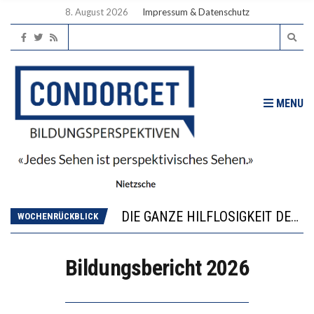
8. August 2026
Impressum & Datenschutz
MENU
DIE VERSTÄRKTE HARMONISIERUNG IM SCHULWESEN VERRINGERT DAS INNOVATIONSPOTENZIAL
“VIEL ZU VIELE SCHÜLER, DIE GEMESSEN AN IHREN FÄHIGKEITEN GAR NICHT ANS GYMNASIUM GEHÖREN”
DIE GANZE HILFLOSIGKEIT DES BILDUNGSBÜRGERTUMS
WOCHENRÜCKBLICK
WORAUS WÄCHST, WAS KINDER TRÄGT
“WIR BEOBACHTEN EINEN REGELRECHTEN STURZFLUG BEI DEN LERNLEISTUNGEN”
Bildungsbericht 2026
DIE VERSTÄRKTE HARMONISIERUNG IM SCHULWESEN VERRINGERT DAS INNOVATIONSPOTENZIAL
“VIEL ZU VIELE SCHÜLER, DIE GEMESSEN AN IHREN FÄHIGKEITEN GAR NICHT ANS GYMNASIUM GEHÖREN”